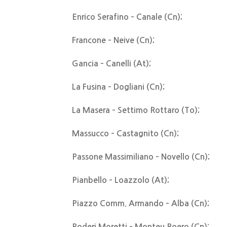
Enrico Serafino – Canale (Cn);
Francone – Neive (Cn);
Gancia – Canelli (At);
La Fusina – Dogliani (Cn);
La Masera – Settimo Rottaro (To);
Massucco – Castagnito (Cn);
Passone Massimiliano – Novello (Cn);
Pianbello – Loazzolo (At);
Piazzo Comm. Armando – Alba (Cn);
Poderi Moretti – Monteu Roero (Cn);