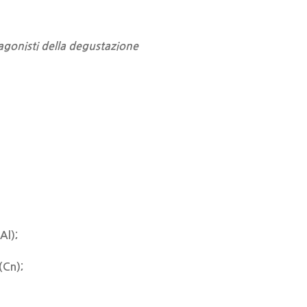
tagonisti della degustazione
Al);
(Cn);