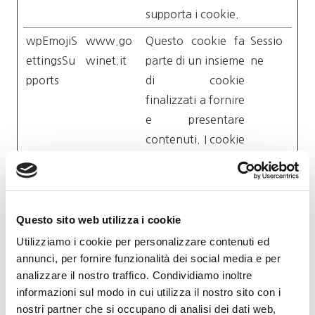
supporta i cookie.
wpEmojiS
www.go
Questo cookie fa
Sessio
ettingsSu
winet.it
parte di un insieme
ne
pports
di cookie
finalizzati a fornire
e presentare
contenuti. I cookie
mantengono il
corretto stato dei
font, dei cursori
per blog/immagini,
Questo sito web utilizza i cookie
dei temi cromatici
Utilizziamo i cookie per personalizzare contenuti ed
e di altre
annunci, per fornire funzionalità dei social media e per
analizzare il nostro traffico. Condividiamo inoltre
impostazioni del
informazioni sul modo in cui utilizza il nostro sito con i
sito.
nostri partner che si occupano di analisi dei dati web,