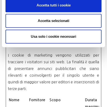
cookie è
Accetta tutti i cookie
necessario per
effettuare
Accetta selezionati
transazioni sicure
sul sito web.
Usa solo i cookie necessari
Marketing (16)
I cookie di marketing vengono utilizzati per
tracciare i visitatori sui siti web. La finalità è quella
di presentare annunci pubblicitari che siano
rilevanti e coinvolgenti per il singolo utente e
quindi di maggior valore per editori e inserzionisti di
terze parti.
Nome
Fornitore
Scopo
Durata
massima