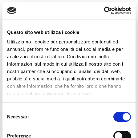
Metodo di Pagamento
Questo sito web utilizza i cookie
Il tuo messaggio
Utilizziamo i cookie per personalizzare contenuti ed
annunci, per fornire funzionalità dei social media e per
analizzare il nostro traffico. Condividiamo inoltre
informazioni sul modo in cui utilizza il nostro sito con i
nostri partner che si occupano di analisi dei dati web,
pubblicità e social media, i quali potrebbero combinarle
con altre informazioni che ha fornito loro o che hanno
raccolto dal suo utilizzo dei loro servizi.
Ho letto l'
informativa privacy
e acconsento alla
memorizzazione dei miei dati nel vostro archivio
Selezione
secondo quanto stabilito dal regolamento
Necessari
europeo per la protezione dei dati personali n.
del
679/2016, GDPR.
consenso
Preferenze