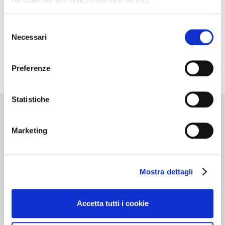
Selezione
Necessari
del
consenso
Preferenze
Statistiche
Cantine d’Italia
Marketing
Milano 3 Dicembre
Mostra dettagli
MILANO
Accetta tutti i cookie
Dedicato alle cantine che …”valgono il
viaggio”. Oltre 700 realtà recensite, con