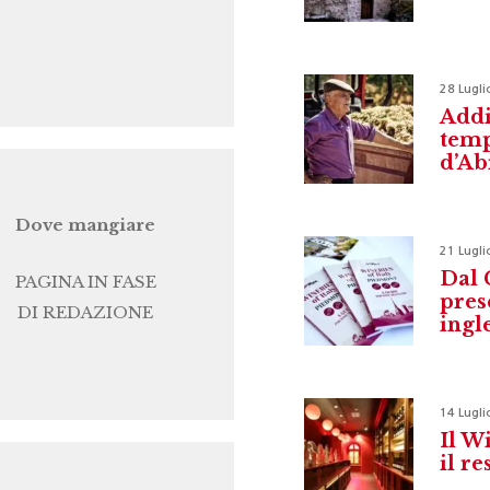
28 Lugli
Addi
temp
d’Ab
Dove mangiare
21 Lugli
Dal 
PAGINA IN FASE
pres
DI REDAZIONE
ingl
14 Lugli
Il W
il r