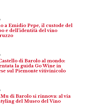
o
o a Emidio Pepe, il custode del
o e dell’identità del vino
ruzzo
o
Castello di Barolo al mondo:
entata la guida Go Wine in
ese sul Piemonte vitivinicolo
o
iMu di Barolo si rinnova: al via
estyling del Museo del Vino