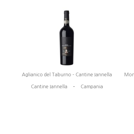
Aglianico del Taburno – Cantine Iannella
Mont
Cantine Iannella
–
Campania