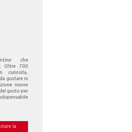
ntine che
”. Oltre 700
n curiosità,
 da gustare in
izione nuove
 del gusto per
ndispensabile
stare la