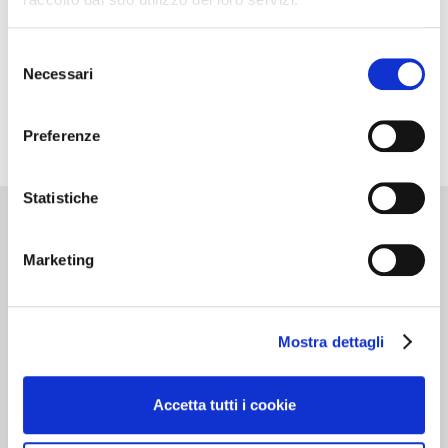
Selezione
Necessari
del
consenso
Preferenze
Statistiche
Cantine d’Italia
Marketing
Milano 3 Dicembre
Mostra dettagli
MILANO
Accetta tutti i cookie
Dedicato alle cantine che …”valgono il
viaggio”. Oltre 700 realtà recensite, con