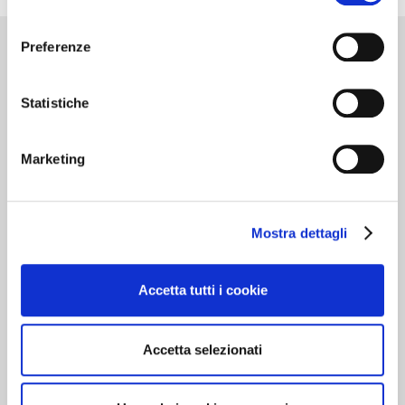
consenso
Preferenze
Cantine d’Italia
Statistiche
Milano 3 Dicembre
Marketing
MILANO
Dedicato alle cantine che …”valgono il
Mostra dettagli
viaggio”. Oltre 700 realtà recensite, con
curiosità, eventi da vivere e i vini da gustare in
cantina. In questa edizione nuove segnalazioni
Accetta tutti i cookie
e itinerari del gusto per una guida sempre più
indispensabile al turista del vino.
Accetta selezionati
Scopri come acquistare la guida