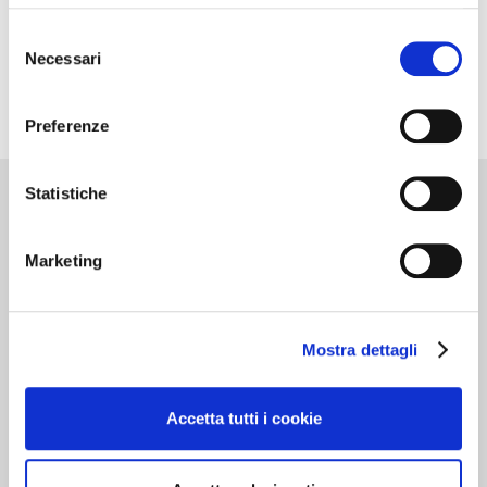
Selezione
Necessari
del
consenso
Preferenze
Statistiche
Cantine d’Italia
Marketing
Milano 3 Dicembre
MILANO
Mostra dettagli
Dedicato alle cantine che …”valgono il
Accetta tutti i cookie
viaggio”. Oltre 700 realtà recensite, con
curiosità, eventi da vivere e i vini da gustare in
cantina. In questa edizione nuove segnalazioni