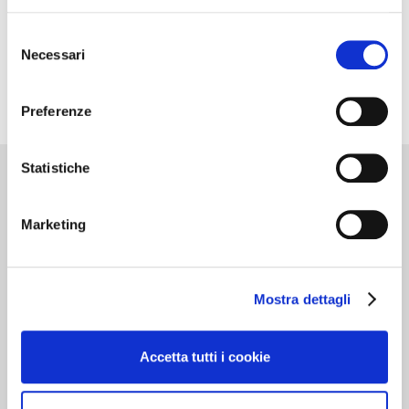
Selezione
Necessari
del
consenso
Preferenze
Statistiche
Cantine d’Italia
Marketing
Milano 3 Dicembre
MILANO
Mostra dettagli
Dedicato alle cantine che …”valgono il
Accetta tutti i cookie
viaggio”. Oltre 700 realtà recensite, con
curiosità, eventi da vivere e i vini da gustare in