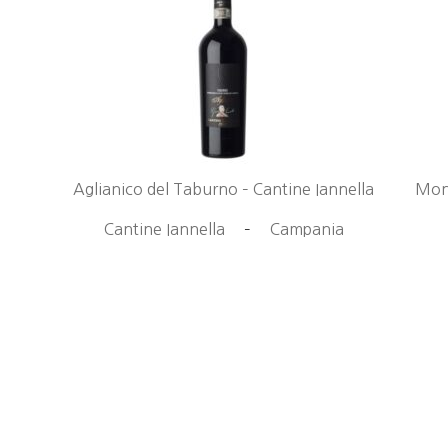
Aglianico del Taburno – Cantine Iannella
Mont
Cantine Iannella
–
Campania