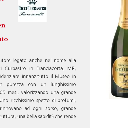
èn
ato
o
utore legato anche nel nome alla
ci Curbastro in Franciacorta. MR,
denziare innanzitutto il Museo in
in purezza con un lunghissimo
65 mesi, valorizzando una grande
 Uno ricchissimo spetto di profumi,
 rinnovano ad ogni sorso, grande
ruttura, una bella sapidità che rende