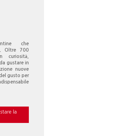
ntine che
”. Oltre 700
n curiosità,
 da gustare in
izione nuove
 del gusto per
ndispensabile
stare la