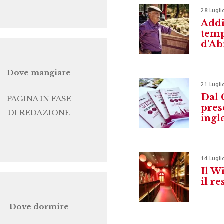
28 Lugli
Addi
temp
d’Ab
Dove mangiare
21 Lugli
Dal 
PAGINA IN FASE
pres
DI REDAZIONE
ingl
14 Lugli
Il W
il r
Dove dormire