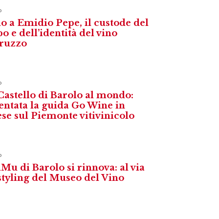
o
o a Emidio Pepe, il custode del
o e dell’identità del vino
ruzzo
o
Castello di Barolo al mondo:
entata la guida Go Wine in
ese sul Piemonte vitivinicolo
o
iMu di Barolo si rinnova: al via
estyling del Museo del Vino