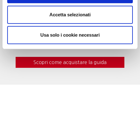
Dedicato alle cantine che …”valgono il
viaggio”. Oltre 700 realtà recensite, con
Accetta selezionati
curiosità, eventi da vivere e i vini da gustare in
cantina. In questa edizione nuove segnalazioni
e itinerari del gusto per una guida sempre più
Usa solo i cookie necessari
indispensabile al turista del vino.
Scopri come acquistare la guida