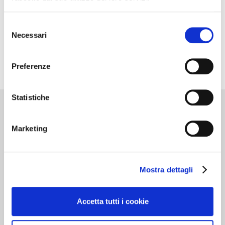
Selezione
Necessari
del
consenso
Preferenze
Statistiche
Cantine d’Italia
Marketing
Milano 3 Dicembre
Mostra dettagli
MILANO
Accetta tutti i cookie
Dedicato alle cantine che …”valgono il
viaggio”. Oltre 700 realtà recensite, con