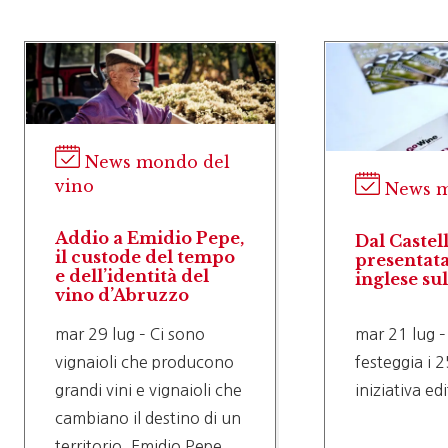
News mondo del
vino
News m
Addio a Emidio Pepe,
Dal Castel
il custode del tempo
presentata
e dell’identità del
inglese su
vino d’Abruzzo
mar 29 lug – Ci sono
mar 21 lug –
vignaioli che producono
festeggia i 2
grandi vini e vignaioli che
iniziativa ed
cambiano il destino di un
territorio. Emidio Pepe