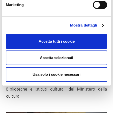
simposi tra élite in Etruria, dove a differenza della
Marketing
Grecia le donne partecipavano, è testimoniata dai
dipinti rinvenuti sulle pareti delle sepolture che,
unitamente ai raffinati corredi funebri, diventano
Mostra dettagli
importanti mezzi conoscitivi. Dono degli dèi, il vino
unisce mondi, civiltà, miti, culture mantenendo il suo
Accetta tutti i cookie
carattere divino.
La mostra, che rimarrà aperta fino al 5 luglio 2026, è
Accetta selezionati
stata realizzata nell’ambito del progetto “TraMusei”
della Fondazione Lungarotti che identifica una rete di
Usa solo i cookie necessari
collaborazione e sinergia tra diverse strutture
museali, grazie al contributo della Direzione Generale
Biblioteche e istituti culturali del Ministero della
cultura.