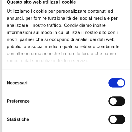
Questo sito web utilizza i cookie
“Dopo il caso della Tomba delle Mani d’argento –
Utilizziamo i cookie per personalizzare contenuti ed
dichiara
Simona Carosi della Soprintendenza
annunci, per fornire funzionalità dei social media e per
Archeologia Belle Arti e Paesaggio per la provincia di
analizzare il nostro traffico. Condividiamo inoltre
– grazie alla
Viterbo e l’Etruria Meridionale
informazioni sul modo in cui utilizza il nostro sito con i
Fondazione Lungarotti, riproponiamo la filiera che
nostri partner che si occupano di analisi dei dati web,
dalla scoperta archeologica giunge alla ricerca, alle
pubblicità e social media, i quali potrebbero combinarle
analisi, alla valorizzazione del nostro patrimonio, in
con altre informazioni che ha fornito loro o che hanno
raccolto dal suo utilizzo dei loro servizi.
una collaborazione attiva tra pubblico e privato, tra
passato e presente”.
Selezione
Necessari
La Tomba, maschile, è databile alla fine del VII secolo
del
consenso
a.C. ed è indicativa di un elevato ceto sociale,
offrendo ulteriori informazioni storiche
Preferenze
sull’aristocrazia etrusca e sul significato attribuito al
simposio quale affermazione di status e potere anche
Statistiche
nella vita ultraterrena. La centralità del vino nei