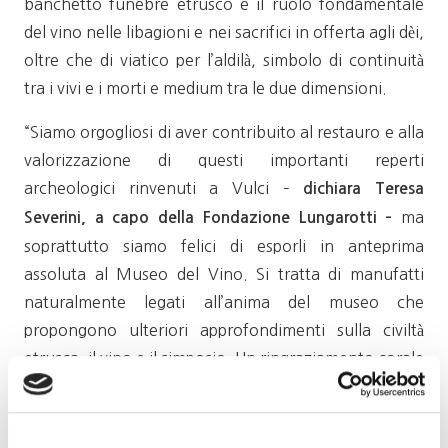
banchetto funebre etrusco e il ruolo fondamentale
del vino nelle libagioni e nei sacrifici in offerta agli dèi,
oltre che di viatico per l’aldilà, simbolo di continuità
tra i vivi e i morti e medium tra le due dimensioni.
“Siamo orgogliosi di aver contribuito al restauro e alla
valorizzazione di questi importanti reperti
archeologici rinvenuti a Vulci –
dichiara Teresa
ma
Severini, a capo della Fondazione Lungarotti –
soprattutto siamo felici di esporli in anteprima
assoluta al Museo del Vino. Si tratta di manufatti
naturalmente legati all’anima del museo che
propongono ulteriori approfondimenti sulla civiltà
etrusca, il vino e il simposio. Un ringraziamento corale
a chi ha permesso la realizzazione di questo rilevante
progetto”.