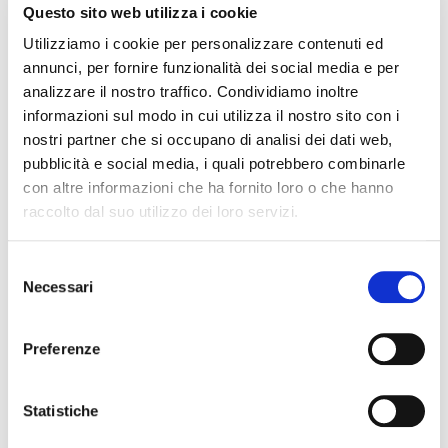
Questo sito web utilizza i cookie
realizzati a mano dal maestro Franco Fasano della
storica bottega di Nicola Fasano, da 18 generazioni a
Utilizziamo i cookie per personalizzare contenuti ed
annunci, per fornire funzionalità dei social media e per
Grottaglie, la “città della ceramica”. E se anche le
analizzare il nostro traffico. Condividiamo inoltre
etichette sono handmade, il design esclusivo è
informazioni sul modo in cui utilizza il nostro sito con i
firmato dal designer Federico Andriani, con i colori del
nostri partner che si occupano di analisi dei dati web,
sole e del mare di Puglia.
pubblicità e social media, i quali potrebbero combinarle
con altre informazioni che ha fornito loro o che hanno
Fonte: Winenews.it
raccolto dal suo utilizzo dei loro servizi.
21/03/2021
Selezione
Necessari
del
consenso
Altre news dal
Preferenze
mondo del vino
Statistiche