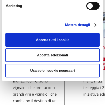
Marketing
Mostra dettagli
Accetta tutti i cookie
News mondo del
vino
News m
Accetta selezionati
Addio a Emidio Pepe,
Dal Castel
il custode del tempo
presentata
e dell’identità del
inglese su
Usa solo i cookie necessari
vino d’Abruzzo
mar 29 lug – Ci sono
mar 21 lug –
vignaioli che producono
festeggia i 2
grandi vini e vignaioli che
iniziativa ed
cambiano il destino di un