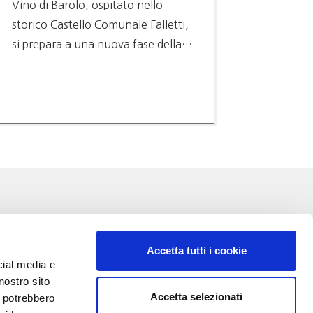
Vino di Barolo, ospitato nello
(PRES. 
storico Castello Comunale Falletti,
DECISI
si prepara a una nuova fase della…
NESSUN
SCELTE
TAGLIA
TUTELA
Accetta tutti i cookie
cial media e
nostro sito
Accetta selezionati
i potrebbero
VA: