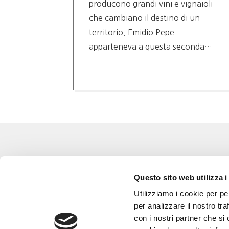
producono grandi vini e vignaioli
tura,
che cambiano il destino di un
 caso
territorio. Emidio Pepe
apparteneva a questa seconda…
Eventi
Go 
Questo sito web utilizza i
Corsi e Progetti culturali
L’a
Utilizziamo i cookie per pe
Privacy policy
Gli
per analizzare il nostro tra
con i nostri partner che si
Cookie policy
Are