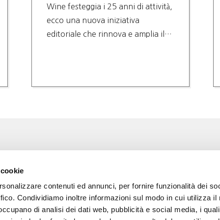
Wine festeggia i 25 anni di attività,
ecco una nuova iniziativa
editoriale che rinnova e amplia il…
Associazione Go Wine
Wine
 cookie
ssociazione
Via Vida, 6
rsonalizzare contenuti ed annunci, per fornire funzionalità dei so
12051 Alba (Cn)
 amici di Go Wine
tel. +39 0173 364631
ffico. Condividiamo inoltre informazioni sul modo in cui utilizza il 
 occupano di analisi dei dati web, pubblicità e social media, i qual
a stampa
Codice fiscale e P.I