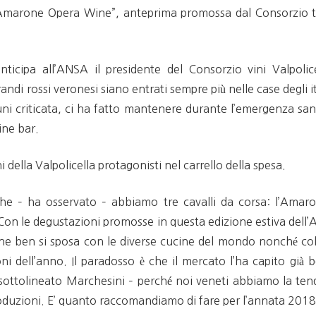
arone Opera Wine”, anteprima promossa dal Consorzio tut
nticipa all’ANSA il presidente del Consorzio vini Valpolic
i rossi veronesi siano entrati sempre più nelle case degli ita
i criticata, ci ha fatto mantenere durante l’emergenza sani
ine bar.
i della Valpolicella protagonisti nel carrello della spesa.
 – ha osservato – abbiamo tre cavalli da corsa: l’Amarone
 Con le degustazioni promosse in questa edizione estiva dell
che ben si sposa con le diverse cucine del mondo nonché col
i dell’anno. Il paradosso è che il mercato l’ha capito già b
sottolineato Marchesini – perché noi veneti abbiamo la te
produzioni. E’ quanto raccomandiamo di fare per l’annata 2018