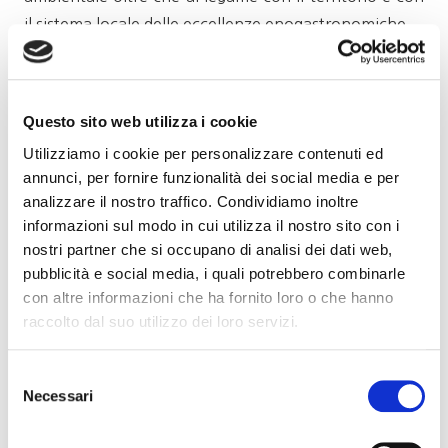
il sistema locale delle eccellenze enogastronomiche.
Verrà inoltre rilanciato l’omonimo premio “La Vigna
Eccellente” – conferito poi il 21 settembre nell’ambito
della prima edizione della Summer School di
Questo sito web utilizza i cookie
giornalismo agroalimentare dedicata al compianto
Utilizziamo i cookie per personalizzare contenuti ed
giornalista di settore Sergio Ferrari (iscrizione gratuita
annunci, per fornire funzionalità dei social media e per
fino al 30 agosto collegandosi a questo
link
) – ai
analizzare il nostro traffico. Condividiamo inoltre
viticoltori che hanno curato al meglio la loro vigna,
informazioni sul modo in cui utilizza il nostro sito con i
facendone una vera e propria protagonista del
terroir
nostri partner che si occupano di analisi dei dati web,
pubblicità e social media, i quali potrebbero combinarle
e dell’ambiente in cui è inserita rendendo così il
con altre informazioni che ha fornito loro o che hanno
paesaggio sempre più attraente e ospitale, in grado di
raccolto dal suo utilizzo dei loro servizi.
attrarre gli amanti del turismo enogastronomico. Un
riconoscimento, nato nel 2001 e oggi assegnato a
Selezione
cadenza biennale, unico in Italia e in Europa che
Necessari
del
intende valorizzare non il miglior vino, ma il lavoro, la
consenso
fatica e la passione di chi ne cura i vigneti,