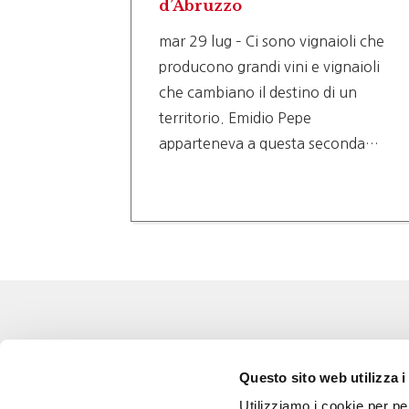
d’Abruzzo
i dove il
mar 29 lug – Ci sono vignaioli che
producono grandi vini e vignaioli
tura,
che cambiano il destino di un
 caso
territorio. Emidio Pepe
apparteneva a questa seconda…
Eventi
Go 
Questo sito web utilizza i
Corsi e Progetti culturali
L’a
Utilizziamo i cookie per pe