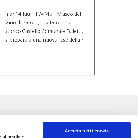
delle r
mar 14 lug – Il WiMu – Museo del
gio 9 l
Vino di Barolo, ospitato nello
(PRES. 
storico Castello Comunale Falletti,
DECISI
si prepara a una nuova fase della…
NESSUN
SCELTE
TAGLIA
TUTELA
Accetta tutti i cookie
cial media e