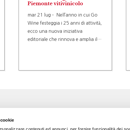
Piemonte vitivinicolo
mar 21 lug – Nell’anno in cui Go
Wine festeggia i 25 anni di attività,
ecco una nuova iniziativa
editoriale che rinnova e amplia il…
Associazione Go Wine
Wine
 cookie
ssociazione
Via Vida, 6
rsonalizzare contenuti ed annunci, per fornire funzionalità dei so
12051 Alba (Cn)