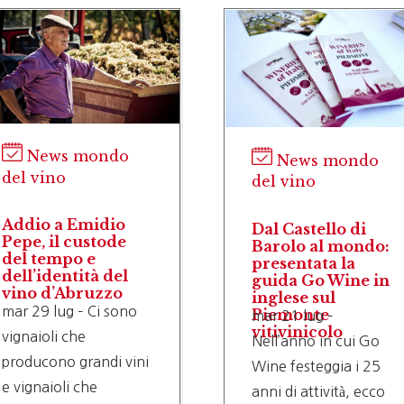
News mondo
News mondo
del vino
del vino
Addio a Emidio
Dal Castello di
Pepe, il custode
Barolo al mondo:
del tempo e
presentata la
dell’identità del
guida Go Wine in
vino d’Abruzzo
inglese sul
mar 29 lug – Ci sono
Piemonte
mar 21 lug –
vitivinicolo
vignaioli che
Nell’anno in cui Go
producono grandi vini
Wine festeggia i 25
e vignaioli che
anni di attività, ecco