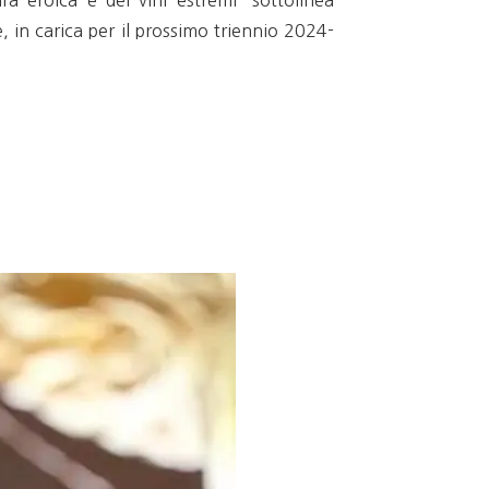
ra eroica e dei vini estremi” sottolinea
 in carica per il prossimo triennio 2024-