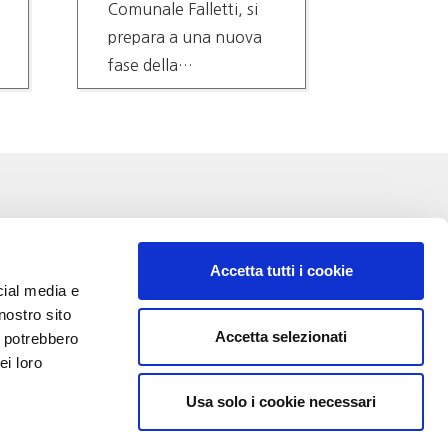
Comunale Falletti, si
PRODUZ
prepara a una nuova
TUTELA
fase della…
COMPA
Accetta tutti i cookie
cial media e
nostro sito
Accetta selezionati
i potrebbero
VA:
ei loro
Usa solo i cookie necessari