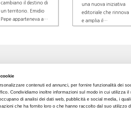
cambiano il destino di
una nuova iniziativa
un territorio. Emidio
editoriale che rinnova
Pepe apparteneva a
e amplia il…
questa seconda…
Associazione Go Wine
Wine
 cookie
ssociazione
Via Vida, 6
rsonalizzare contenuti ed annunci, per fornire funzionalità dei so
12051 Alba (Cn)
 amici di Go Wine
tel. +39 0173 364631
ffico. Condividiamo inoltre informazioni sul modo in cui utilizza il 
 occupano di analisi dei dati web, pubblicità e social media, i qual
a stampa
Codice fiscale e P.I
azioni che ha fornito loro o che hanno raccolto dal suo utilizzo d
02809130046
tatti
Codice SDI: USAL8PV
PEC gowine@legalmail.it
info@gowinet.it