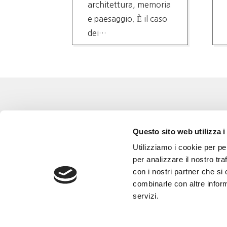
architettura, memoria
e paesaggio. È il caso
dei…
Eventi
Go 
Questo sito web utilizza i
Corsi e Progetti culturali
L’a
Utilizziamo i cookie per pe
Privacy policy
Gli
per analizzare il nostro tra
con i nostri partner che si
Cookie policy
Are
combinarle con altre inform
Con
servizi.