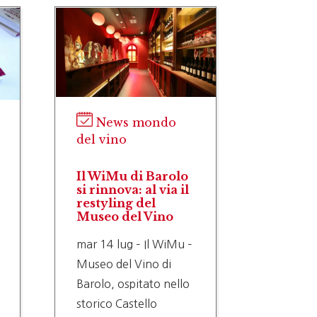
New
del vin
Giacen
prezzi 
chiede 
News mondo
nuovi v
del vino
riduzi
rese
gio 9 lu
Il WiMu di Barolo
FRESCOB
si rinnova: al via il
UIV): M
restyling del
DECISIO
Museo del Vino
SBAGLI
mar 14 lug – Il WiMu –
NESSUN
Museo del Vino di
SERVON
Barolo, ospitato nello
CORAGG
storico Castello
TAGLIA