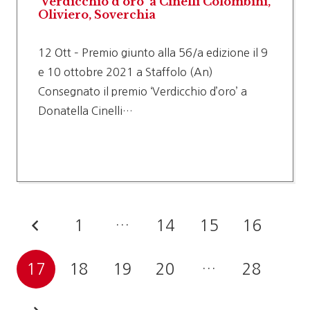
‘Verdicchio d’oro’ a Cinelli Colombini,
Oliviero, Soverchia
12 Ott – Premio giunto alla 56/a edizione il 9
e 10 ottobre 2021 a Staffolo (An)
Consegnato il premio ‘Verdicchio d’oro’ a
Donatella Cinelli…
1
…
14
15
16
17
18
19
20
…
28