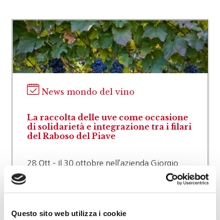
News mondo del vino
La raccolta delle uve come occasione
di solidarietà e integrazione tra i filari
del Raboso del Piave
28 Ott – Il 30 ottobre nell’azienda Giorgio
Cecchetto di Tezze di Piave i “vignaioli per un
giorno” sono i ragazzi dell’Associazione
Italiana Persone Down…
Questo sito web utilizza i cookie