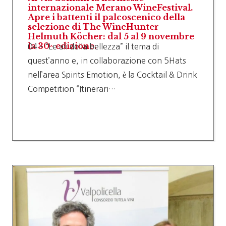
internazionale Merano WineFestival.
Apre i battenti il palcoscenico della
selezione di The WineHunter
Helmuth Köcher: dal 5 al 9 novembre
la 30^ edizione.
04 – “Le ali della bellezza” il tema di
quest’anno e, in collaborazione con 5Hats
nell’area Spirits Emotion, è la Cocktail & Drink
Competition “Itinerari…