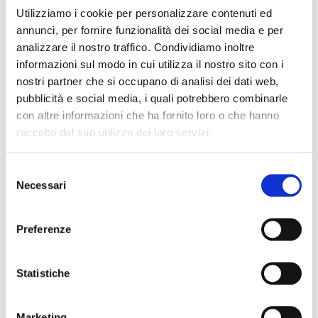
Utilizziamo i cookie per personalizzare contenuti ed
annunci, per fornire funzionalità dei social media e per
analizzare il nostro traffico. Condividiamo inoltre
informazioni sul modo in cui utilizza il nostro sito con i
nostri partner che si occupano di analisi dei dati web,
pubblicità e social media, i quali potrebbero combinarle
con altre informazioni che ha fornito loro o che hanno
raccolto dal suo utilizzo dei loro servizi.
Selezione
Necessari
del
News mondo del vino
consenso
Paolo Pejrone è “Il Maestro” della XX
Preferenze
Ed. del Concorso Letterario Bere il
Territorio
Statistiche
Si conclude in novembre il percorso del
progetto culturale promosso
Marketing