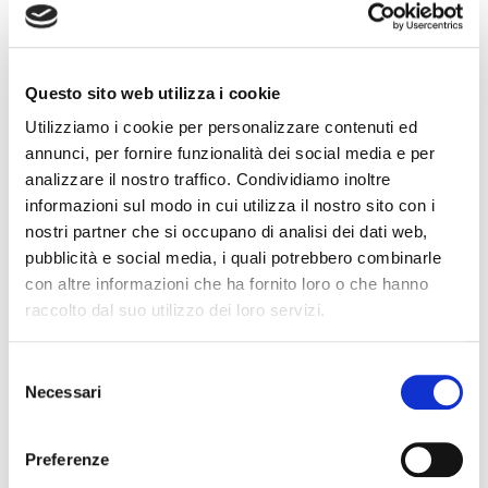
seguire online l’evento e incontrare virtualmente i
produttori.
Programma interamente dal vivo e aperto al pubblico,
Questo sito web utilizza i cookie
seppur con numeri ridotti nel rispetto delle normative
Utilizziamo i cookie per personalizzare contenuti ed
vigenti anti-Covid. Il Patron Helmuth Köcher, dopo
annunci, per fornire funzionalità dei social media e per
l’edizione digitale dello scorso anno, riporta The
analizzare il nostro traffico. Condividiamo inoltre
Official Selection, il cuore pulsante della
informazioni sul modo in cui utilizza il nostro sito con i
nostri partner che si occupano di analisi dei dati web,
manifestazione, tra le sale del Kurhaus, dove i
pubblicità e social media, i quali potrebbero combinarle
produttori vinicoli si alternano in due sessioni, la
con altre informazioni che ha fornito loro o che hanno
prima nelle giornate di venerdì 5 e sabato 6, la
raccolto dal suo utilizzo dei loro servizi.
seconda nelle giornate di domenica 7 e lunedì 8
novembre.
Selezione
Necessari
del
Fonte: Ansa.it
consenso
Preferenze