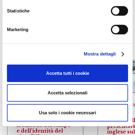
Statistiche
Altre news dal
mondo del vino
Marketing
Mostra dettagli
Accetta tutti i cookie
Accetta selezionati
News mondo del
vino
News m
Usa solo i cookie necessari
Addio a Emidio Pepe,
Dal Castel
il custode del tempo
presentata
e dell’identità del
inglese su