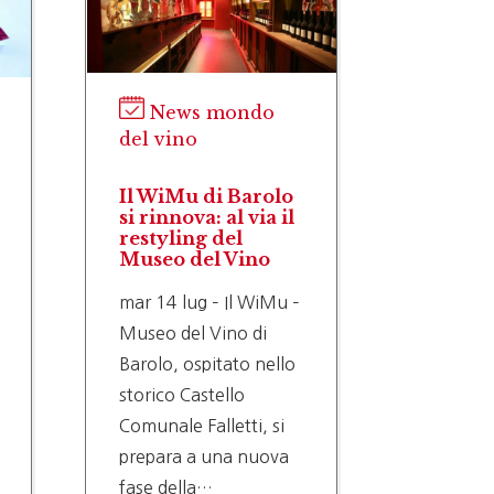
Giacen
prezzi 
chiede 
News mondo
nuovi v
del vino
riduzi
rese
gio 9 lu
Il WiMu di Barolo
FRESCOB
si rinnova: al via il
UIV): M
restyling del
DECISIO
Museo del Vino
SBAGLI
mar 14 lug – Il WiMu –
NESSUN
Museo del Vino di
SERVON
Barolo, ospitato nello
CORAGG
storico Castello
TAGLIA
Comunale Falletti, si
PRODUZ
prepara a una nuova
TUTELA
fase della…