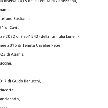
a Riserva 2015 della Tenuta di Capezzana,
 Inama,
tefano Bastianini,
21 di Cavit,
ze 2022 di Bisol1542 (della famiglia Lunelli),
aliere 2016 di Tenuta Cavalier Pepe,
2023 di Aganis,
uccina,
2017 di Guido Berlucchi,
ciacorta,
ranciacorta,
Bosca