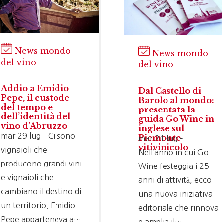
News mondo
News mondo
del vino
del vino
Addio a Emidio
Dal Castello di
Pepe, il custode
Barolo al mondo:
del tempo e
presentata la
dell’identità del
guida Go Wine in
vino d’Abruzzo
inglese sul
mar 29 lug – Ci sono
Piemonte
mar 21 lug –
vitivinicolo
vignaioli che
Nell’anno in cui Go
producono grandi vini
Wine festeggia i 25
e vignaioli che
anni di attività, ecco
cambiano il destino di
una nuova iniziativa
un territorio. Emidio
editoriale che rinnova
Pepe apparteneva a
e amplia il…