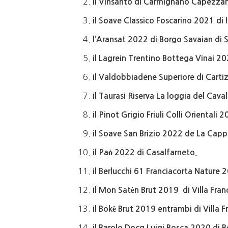
il Vinsanto di Carmignano Capezzan
il Soave Classico Foscarino 2021 di
l’Aransat 2022 di Borgo Savaian di S
il Lagrein Trentino Bottega Vinai 20
il Valdobbiadene Superiore di Cartiz
il Taurasi Riserva La loggia del Cav
il Pinot Grigio Friuli Colli Orientali 
il Soave San Brizio 2022 de La Capp
il Paò 2022 di Casalfarneto,
il Berlucchi 61 Franciacorta Nature 
il Mon Satèn Brut 2019 di Villa Fran
il Bokè Brut 2019 entrambi di Villa F
il Barolo Docg Luigi Bosca 2020 di 