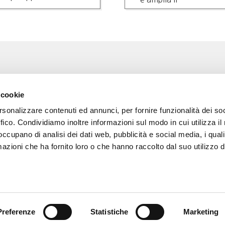
questa seconda…
Associazione Go Wine
Wine
 cookie
ssociazione
Via Vida, 6
rsonalizzare contenuti ed annunci, per fornire funzionalità dei so
12051 Alba (Cn)
 amici di Go Wine
tel. +39 0173 364631
ffico. Condividiamo inoltre informazioni sul modo in cui utilizza il 
 occupano di analisi dei dati web, pubblicità e social media, i qual
a stampa
Codice fiscale e P.I
azioni che ha fornito loro o che hanno raccolto dal suo utilizzo d
02809130046
tatti
Codice SDI: USAL8PV
PEC gowine@legalmail.it
info@gowinet.it
Preferenze
Statistiche
Marketing