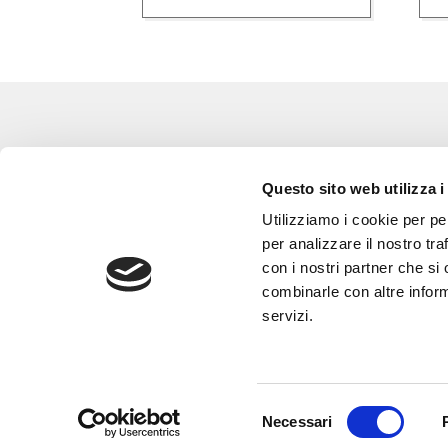
Eventi
Go 
Questo sito web utilizza i
Corsi e Progetti culturali
L’a
Utilizziamo i cookie per pe
Privacy policy
Gli
per analizzare il nostro tra
con i nostri partner che si
Cookie policy
Are
combinarle con altre inform
Con
servizi.
Selezione
Necessari
del