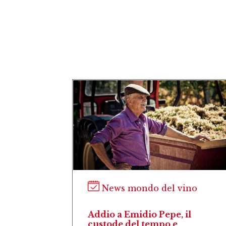
ino
News mondo del vino
la, la
Addio a Emidio Pepe, il
nella
custode del tempo e