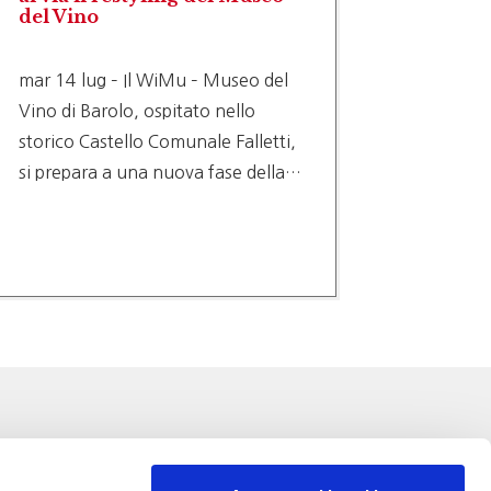
del Vino
nuovi 
delle r
mar 14 lug – Il WiMu – Museo del
gio 9 l
Vino di Barolo, ospitato nello
(PRES. 
storico Castello Comunale Falletti,
DECISI
si prepara a una nuova fase della…
NESSUN
SCELTE
TAGLIA
TUTELA