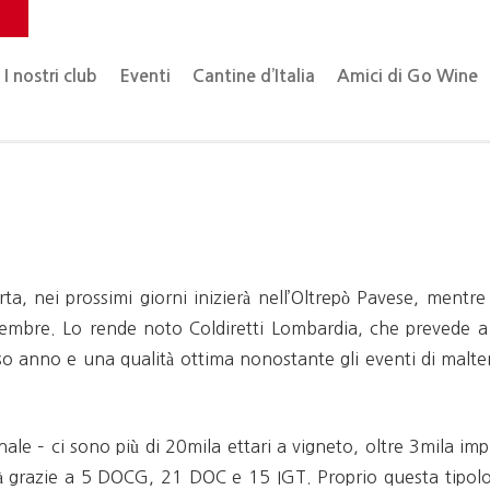
o
I nostri club
Eventi
Cantine d’Italia
Amici di Go Wine
ta, nei prossimi giorni inizierà nell’Oltrepò Pavese, mentre 
settembre. Lo rende noto Coldiretti Lombardia, che prevede
orso anno e una qualità ottima nonostante gli eventi di malte
onale – ci sono più di 20mila ettari a vigneto, oltre 3mila im
lità grazie a 5 DOCG, 21 DOC e 15 IGT. Proprio questa tipo