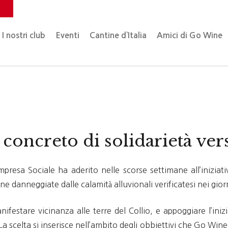
o
I nostri club
Eventi
Cantine d’Italia
Amici di Go Wine
concreto di solidarietà vers
esa Sociale ha aderito nelle scorse settimane all’iniziati
e danneggiate dalle calamità alluvionali verificatesi nei gio
festare vicinanza alle terre del Collio, e appoggiare l’ini
La scelta si inserisce nell’ambito degli obbiettivi che Go Wi