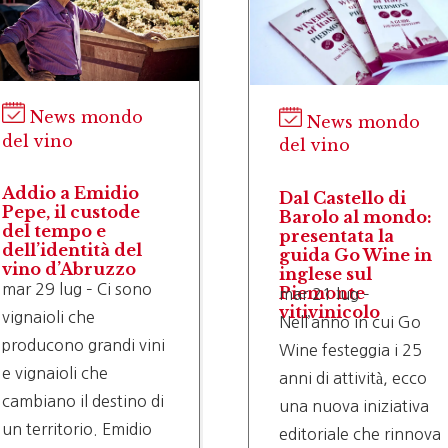
News mondo
News mondo
del vino
del vino
Addio a Emidio
Dal Castello di
Pepe, il custode
Barolo al mondo:
del tempo e
presentata la
dell’identità del
guida Go Wine in
vino d’Abruzzo
inglese sul
mar 29 lug – Ci sono
Piemonte
mar 21 lug –
vitivinicolo
vignaioli che
Nell’anno in cui Go
producono grandi vini
Wine festeggia i 25
e vignaioli che
anni di attività, ecco
cambiano il destino di
una nuova iniziativa
un territorio. Emidio
editoriale che rinnova