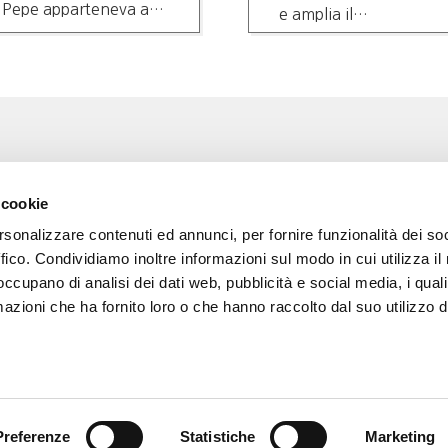
Pepe apparteneva a
e amplia il…
questa seconda…
Associazione Go Wine
Wine
 cookie
ssociazione
Via Vida, 6
rsonalizzare contenuti ed annunci, per fornire funzionalità dei so
12051 Alba (Cn)
 amici di Go Wine
tel. +39 0173 364631
ffico. Condividiamo inoltre informazioni sul modo in cui utilizza il 
 occupano di analisi dei dati web, pubblicità e social media, i qual
a stampa
Codice fiscale e P.I
azioni che ha fornito loro o che hanno raccolto dal suo utilizzo d
02809130046
tatti
Codice SDI: USAL8PV
PEC gowine@legalmail.it
info@gowinet.it
Preferenze
Statistiche
Marketing