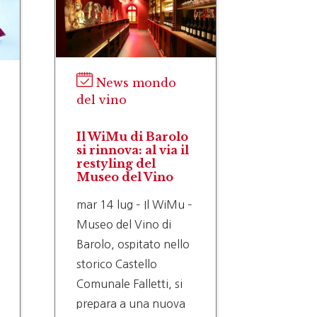
del vin
Giacen
prezzi 
chiede 
News mondo
nuovi v
del vino
riduzi
rese
gio 9 lu
Il WiMu di Barolo
FRESCOB
si rinnova: al via il
UIV): M
restyling del
DECISIO
Museo del Vino
SBAGLI
mar 14 lug – Il WiMu –
NESSUN
Museo del Vino di
SERVON
Barolo, ospitato nello
CORAGG
storico Castello
TAGLIA
Comunale Falletti, si
PRODUZ
prepara a una nuova
TUTELA