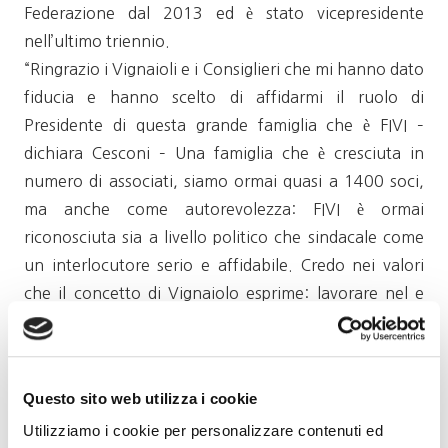
Federazione dal 2013 ed è stato vicepresidente
nell’ultimo triennio.
“Ringrazio i Vignaioli e i Consiglieri che mi hanno dato
fiducia e hanno scelto di affidarmi il ruolo di
Presidente di questa grande famiglia che è FIVI –
dichiara Cesconi – Una famiglia che è cresciuta in
numero di associati, siamo ormai quasi a 1400 soci,
ma anche come autorevolezza: FIVI è ormai
riconosciuta sia a livello politico che sindacale come
un interlocutore serio e affidabile. Credo nei valori
che il concetto di Vignaiolo esprime: lavorare nel e
per il territorio, applicando la stessa filosofia, legata ai
valori della terra, dal vigneto alla cantina fino alla
vendita. Il mio impegno come Presidente è di
Questo sito web utilizza i cookie
continuare il lavoro di chi mi ha preceduto,
Utilizziamo i cookie per personalizzare contenuti ed
Costantino Charrere e Matilde Poggi. Conto sull’aiuto