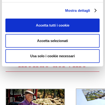
Stefan Vaja, Vignaiolo in Alto Adige.
Mostra dettagli
Fonte:
C.S.
Accetta tutti i cookie
Accetta selezionati
Altre news dal
Usa solo i cookie necessari
mondo del vino