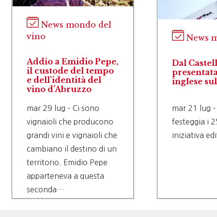
News mondo del
vino
News m
Addio a Emidio Pepe,
Dal Castel
il custode del tempo
presentata
e dell’identità del
inglese su
vino d’Abruzzo
mar 29 lug – Ci sono
mar 21 lug –
vignaioli che producono
festeggia i 2
grandi vini e vignaioli che
iniziativa ed
cambiano il destino di un
territorio. Emidio Pepe
apparteneva a questa
seconda…