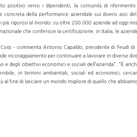
 positivo verso i dipendenti, la comunità di riferimento
concreta della performance aziendale sui diversi assi del 
i più rigorosi al mondo: su oltre 200.000 aziende ad oggi misu
rnazionale che conferisce la certificazione. In Italia, le azien
 B Corp – commenta Antonio Capaldo, presidente di Feudi di 
e incoraggiamento per continuare a lavorare in diverse direzio
ano e degli obiettivi economici e sociali dell’azienda”. “È an
ibile, in termini ambientali, sociali ed economici, cerca
nità al fine di lasciare un mondo migliore di quello che abbiam