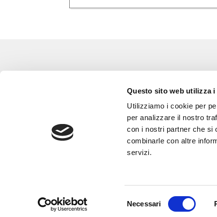
Eventi
Go 
Questo sito web utilizza i
Corsi e Progetti culturali
L’a
Utilizziamo i cookie per pe
Privacy policy
Gli
per analizzare il nostro tra
con i nostri partner che si
Cookie policy
Are
combinarle con altre inform
Con
servizi.
Selezione
Necessari
del