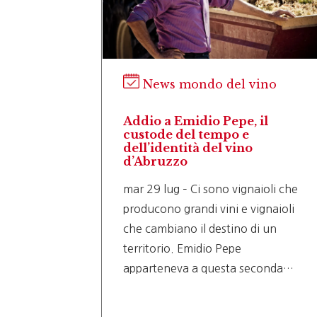
ino
News mondo del vino
la, la
Addio a Emidio Pepe, il
nella
custode del tempo e
dell’identità del vino
d’Abruzzo
i dove il
mar 29 lug – Ci sono vignaioli che
producono grandi vini e vignaioli
tura,
che cambiano il destino di un
 caso
territorio. Emidio Pepe
apparteneva a questa seconda…