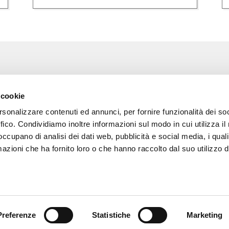
Associazione Go Wine
Wine
 cookie
ssociazione
Via Vida, 6
rsonalizzare contenuti ed annunci, per fornire funzionalità dei so
12051 Alba (Cn)
 amici di Go Wine
tel. +39 0173 364631
ffico. Condividiamo inoltre informazioni sul modo in cui utilizza il 
 occupano di analisi dei dati web, pubblicità e social media, i qual
a stampa
Codice fiscale e P.I
azioni che ha fornito loro o che hanno raccolto dal suo utilizzo d
02809130046
tatti
Codice SDI: USAL8PV
PEC gowine@legalmail.it
info@gowinet.it
Preferenze
Statistiche
Marketing