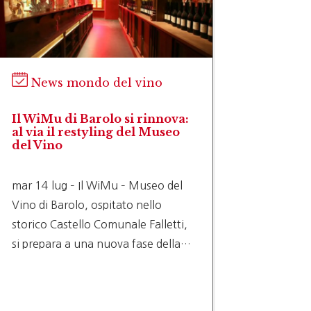
News mondo del vino
New
Il WiMu di Barolo si rinnova:
Giacenz
al via il restyling del Museo
calo: U
del Vino
nuovi 
delle r
mar 14 lug – Il WiMu – Museo del
gio 9 l
Vino di Barolo, ospitato nello
(PRES. 
storico Castello Comunale Falletti,
DECISI
si prepara a una nuova fase della…
NESSUN
SCELTE
TAGLIA
TUTELA