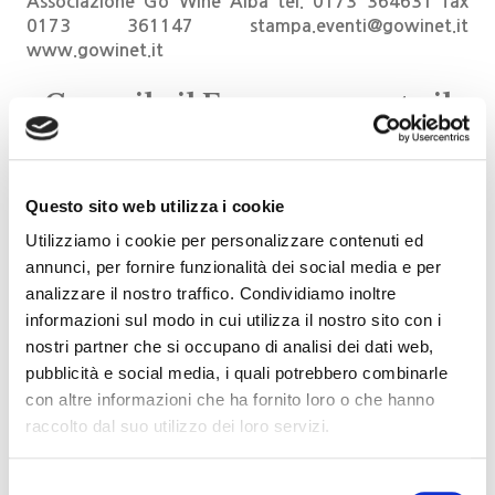
Associazione Go Wine
Alba tel. 0173 364631 fax
0173 361147
stampa.eventi@gowinet.it
www.gowinet.it
Compila il Form e prenota il
tuo posto all’evento
Errore:
Modulo di contatto non trovato.
Questo sito web utilizza i cookie
Utilizziamo i cookie per personalizzare contenuti ed
annunci, per fornire funzionalità dei social media e per
analizzare il nostro traffico. Condividiamo inoltre
Cerca nei nostri
informazioni sul modo in cui utilizza il nostro sito con i
nostri partner che si occupano di analisi dei dati web,
eventi
pubblicità e social media, i quali potrebbero combinarle
con altre informazioni che ha fornito loro o che hanno
raccolto dal suo utilizzo dei loro servizi.
Selezione