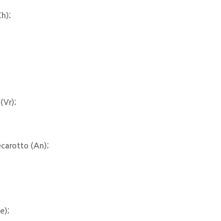
h);
(Vr);
carotto (An);
e);