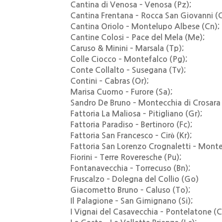
Cantina di Venosa – Venosa (Pz);
Cantina Frentana – Rocca San Giovanni (C
Cantina Oriolo – Montelupo Albese (Cn);
Cantine Colosi – Pace del Mela (Me);
Caruso & Minini – Marsala (Tp);
Colle Ciocco – Montefalco (Pg);
Conte Collalto – Susegana (Tv);
Contini – Cabras (Or);
Marisa Cuomo – Furore (Sa);
Sandro De Bruno – Montecchia di Crosara 
Fattoria La Maliosa – Pitigliano (Gr);
Fattoria Paradiso – Bertinoro (Fc);
Fattoria San Francesco – Cirò (Kr);
Fattoria San Lorenzo Crognaletti – Monte
Fiorini – Terre Roveresche (Pu);
Fontanavecchia – Torrecuso (Bn);
Fruscalzo – Dolegna del Collio (Go)
Giacometto Bruno – Caluso (To);
Il Palagione – San Gimignano (Si);
I Vignai del Casavecchia – Pontelatone (C