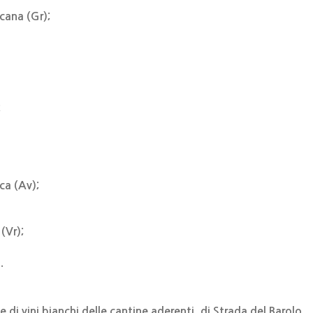
cana (Gr);
;
ca (Av);
(Vr);
.
 di vini bianchi delle cantine aderenti, di Strada del Barolo