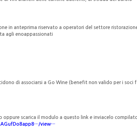
ne in anteprima riservato a operatori del settore ristorazio
ta agli enoappassionati
idono di associarsi a Go Wine (benefit non valido per i soci fa
o oppure scarica il modulo a questo link e inviacelo compila
9HUAGufDo8app8…/view…