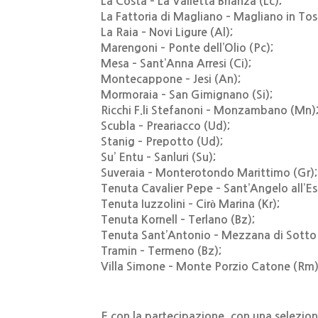
La Costa – La Valletta Brianza (Lc);
La Fattoria di Magliano – Magliano in Tos
La Raia – Novi Ligure (Al);
Marengoni – Ponte dell’Olio (Pc);
Mesa – Sant’Anna Arresi (Ci);
Montecappone – Jesi (An);
Mormoraia – San Gimignano (Si);
Ricchi F.li Stefanoni – Monzambano (Mn)
Scubla – Preariacco (Ud);
Stanig – Prepotto (Ud);
Su’ Entu – Sanluri (Su);
Suveraia – Monterotondo Marittimo (Gr);
Tenuta Cavalier Pepe – Sant’Angelo all’Es
Tenuta Iuzzolini – Cirò Marina (Kr);
Tenuta Kornell – Terlano (Bz);
Tenuta Sant’Antonio – Mezzana di Sotto 
Tramin – Termeno (Bz);
Villa Simone – Monte Porzio Catone (Rm)
E con la partecipazione, con una selezione