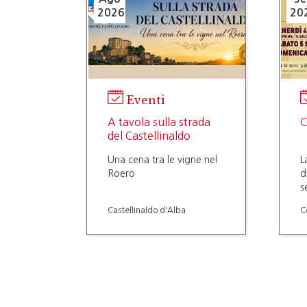
2026
20
Eventi
A tavola sulla strada
C
del Castellinaldo
Una cena tra le vigne nel
L
Roero
d
s
s
Castellinaldo d'Alba
C