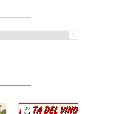
20
Set