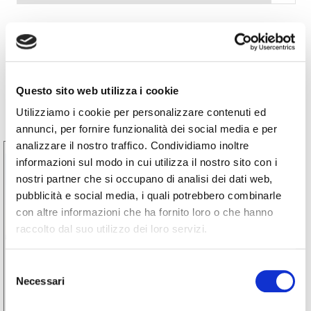
Prossimi eventi
Questo sito web utilizza i cookie
Utilizziamo i cookie per personalizzare contenuti ed
annunci, per fornire funzionalità dei social media e per
analizzare il nostro traffico. Condividiamo inoltre
30
informazioni sul modo in cui utilizza il nostro sito con i
Ago
nostri partner che si occupano di analisi dei dati web,
2026
pubblicità e social media, i quali potrebbero combinarle
con altre informazioni che ha fornito loro o che hanno
raccolto dal suo utilizzo dei loro servizi.
Selezione
Eventi
Necessari
del
A Tavola sulla Strada del
consenso