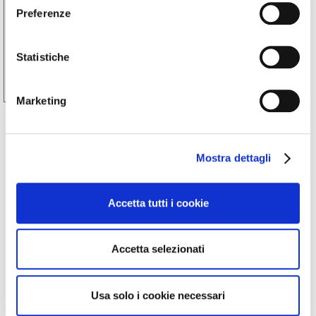
Castellinaldo – cena tra le vigne |
Preferenze
Castellinaldo d’Alba | 30.08.26
Una cena tra le vigne nel Roero
Statistiche
Castellinaldo d'Alba
Marketing
Mostra dettagli
Accetta tutti i cookie
Accetta selezionati
Usa solo i cookie necessari