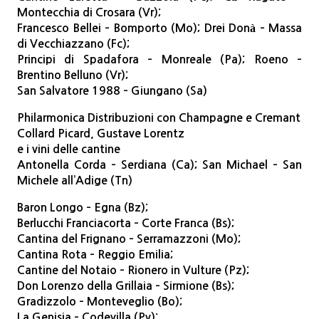
Montecchia di Crosara (Vr);
Francesco Bellei – Bomporto (Mo); Drei Donà – Massa
di Vecchiazzano (Fc);
Principi di Spadafora – Monreale (Pa); Roeno –
Brentino Belluno (Vr);
San Salvatore 1988 – Giungano (Sa)
Philarmonica Distribuzioni con Champagne e Cremant
Collard Picard, Gustave Lorentz
e i vini delle cantine
Antonella Corda – Serdiana (Ca); San Michael – San
Michele all’Adige (Tn)
Baron Longo – Egna (Bz);
Berlucchi Franciacorta – Corte Franca (Bs);
Cantina del Frignano – Serramazzoni (Mo);
Cantina Rota – Reggio Emilia;
Cantine del Notaio – Rionero in Vulture (Pz);
Don Lorenzo della Grillaia – Sirmione (Bs);
Gradizzolo – Monteveglio (Bo);
La Genisia – Codevilla (Pv);