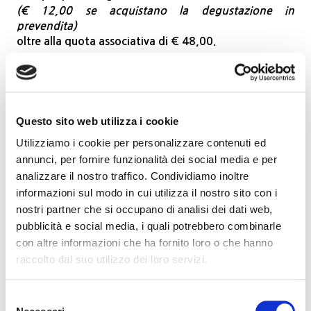
(€ 12,00 se acquistano la degustazione in
prevendita)
oltre alla quota associativa di
€ 48,00
.
Se si è interessati ad associarsi e usufruire della
promozione,
scrivere a
ufficio.soci@gowinet.it
Questo sito web utilizza i cookie
per conoscere le modalità di prenotazione.
Utilizziamo i cookie per personalizzare contenuti ed
Prenotazioni
annunci, per fornire funzionalità dei social media e per
analizzare il nostro traffico. Condividiamo inoltre
informazioni sul modo in cui utilizza il nostro sito con i
Per partecipare all’evento è consigliata la
nostri partner che si occupano di analisi dei dati web,
prenotazione,
per assicurarsi il posto e favorire il corretto
pubblicità e social media, i quali potrebbero combinarle
svolgimento della serata.
con altre informazioni che ha fornito loro o che hanno
raccolto dal suo utilizzo dei loro servizi.
Le prenotazioni si riceveranno entro le
ore 12:00 di
lunedì 22 giugno
,
Selezione
salvo esaurimento dei posti disponibili.