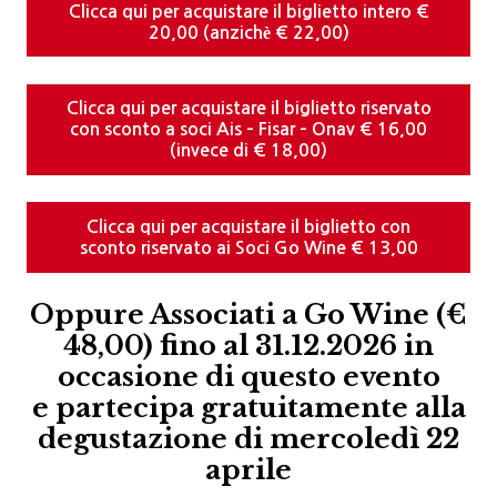
Clicca qui per acquistare il biglietto intero €
20,00 (anzichè € 22,00)
Clicca qui per acquistare il biglietto riservato
con sconto a soci Ais – Fisar – Onav € 16,00
(invece di € 18,00)
Clicca qui per acquistare il biglietto con
sconto riservato ai Soci Go Wine € 13,00
Oppure Associati a Go Wine (€
48,00) fino al 31.12.2026 in
occasione di questo evento
e partecipa gratuitamente alla
degustazione di mercoledì 22
aprile