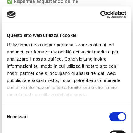
Risparmia acquistando online
Pubblico:
€ 20,00
Rid. Soci Go Wine:
€ 13,00
Rid. soci associazioni di settore:
€ 16,00
Questo sito web utilizza i cookie
Ingresso gratuito
per chi decide di associarsi a Go
Wine
Utilizziamo i cookie per personalizzare contenuti ed
(benefit non valido per i soci familiari).
annunci, per fornire funzionalità dei social media e per
L’iscrizione sarà valevole fino al
31 dicembre 2026
.
analizzare il nostro traffico. Condividiamo inoltre
È possibile indicare già all’atto della prenotazione la
informazioni sul modo in cui utilizza il nostro sito con i
volontà di associarsi.
nostri partner che si occupano di analisi dei dati web,
Prenota ora il tuo ingresso scrivendo a
pubblicità e social media, i quali potrebbero combinarle
stampa.eventi@gowinet.it
con altre informazioni che ha fornito loro o che hanno
Associazione Go Wine Alba
raccolto dal suo utilizzo dei loro servizi.
Tel. 0173 364631
stampa.eventi@gowinet.it
www.gowinet.it
Selezione
Necessari
del
consenso