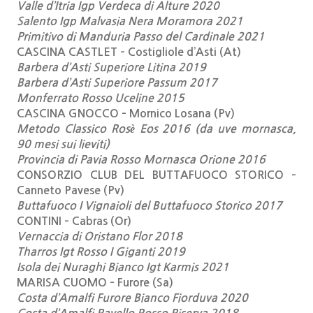
Valle d’Itria Igp Verdeca di Alture 2020
Salento Igp Malvasia Nera Moramora 2021
Primitivo di Manduria Passo del Cardinale 2021
CASCINA CASTLET – Costigliole d’Asti (At)
Barbera d’Asti Superiore Litina 2019
Barbera d’Asti Superiore Passum 2017
Monferrato Rosso Uceline 2015
CASCINA GNOCCO – Mornico Losana (Pv)
Metodo Classico Rosè Eos 2016 (da uve mornasca,
90 mesi sui lieviti)
Provincia di Pavia Rosso Mornasca Orione 2016
CONSORZIO CLUB DEL BUTTAFUOCO STORICO –
Canneto Pavese (Pv)
Buttafuoco I Vignaioli del Buttafuoco Storico 2017
CONTINI – Cabras (Or)
Vernaccia di Oristano Flor 2018
Tharros Igt Rosso I Giganti 2019
Isola dei Nuraghi Bianco Igt Karmis 2021
MARISA CUOMO – Furore (Sa)
Costa d’Amalfi Furore Bianco Fiorduva 2020