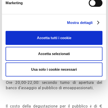
Marketing
pagina
Orari e turni di degustazione
Mostra dettagli
Ore 16,00 -18,00:
Anteprima:
degustazione riservata
esclusivamente ad operatori professionali qualificati
(giornalisti del settore enogastronomico, soggetti
Accetta tutti i cookie
riconosciuti che operano in enoteche, ristoranti, wine
bar:
due persone per locale
).
Accetta selezionati
La richiesta di accredito avviene tramite mail. Go
Wine verificherà e confermerà l’accredito per iscritto.
Ore 18,00-20,00: primo turno di apertura del banco
Usa solo i cookie necessari
d’assaggio al pubblico di enoappassionati.
Ore 20,00-22,00: secondo turno di apertura del
banco d’assaggio al pubblico di enoappassionati.
Il costo della degustazione per il pubblico è di €