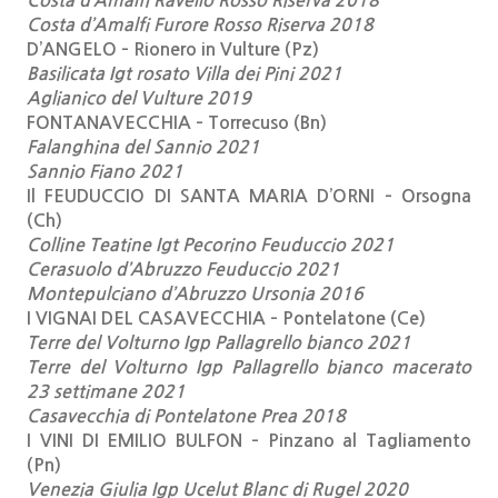
Costa d’Amalfi Ravello Rosso Riserva 2018
Costa d’Amalfi Furore Rosso Riserva 2018
D’ANGELO – Rionero in Vulture (Pz)
Basilicata Igt rosato Villa dei Pini 2021
Aglianico del Vulture 2019
FONTANAVECCHIA – Torrecuso (Bn)
Falanghina del Sannio 2021
Sannio Fiano 2021
Il FEUDUCCIO DI SANTA MARIA D’ORNI – Orsogna
(Ch)
Colline Teatine Igt Pecorino Feuduccio 2021
Cerasuolo d’Abruzzo Feuduccio 2021
Montepulciano d’Abruzzo Ursonia 2016
I VIGNAI DEL CASAVECCHIA – Pontelatone (Ce)
Terre del Volturno Igp Pallagrello bianco 2021
Terre del Volturno Igp Pallagrello bianco macerato
23 settimane 2021
Casavecchia di Pontelatone Prea 2018
I VINI DI EMILIO BULFON – Pinzano al Tagliamento
(Pn)
Venezia Giulia Igp Ucelut Blanc di Rugel 2020