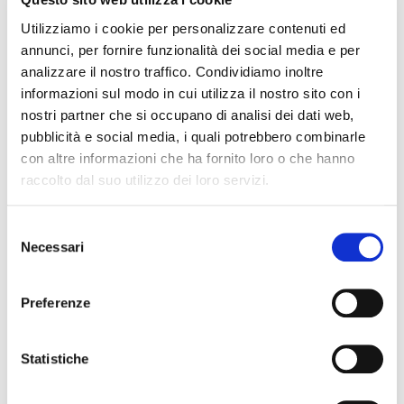
Utilizziamo i cookie per personalizzare contenuti ed
VILLA SIMONE – Monte Porzio Catone (Rm)
annunci, per fornire funzionalità dei social media e per
Frascati Superiore Villa dei Preti 2021
analizzare il nostro traffico. Condividiamo inoltre
Lazio Igt Malvasia 2020
informazioni sul modo in cui utilizza il nostro sito con i
Lazio Igt Cesanese 2020
nostri partner che si occupano di analisi dei dati web,
pubblicità e social media, i quali potrebbero combinarle
con altre informazioni che ha fornito loro o che hanno
raccolto dal suo utilizzo dei loro servizi.
Sponsor e partner dell’iniziativa
Spadoni Food & Beverage
Selezione
Necessari
del
consenso
Programma, orari e modalità di prenotazione:
Preferenze
Per garantire il miglior afflusso dei partecipanti ed un
buon accesso alle degustazioni, gli ingressi saranno
suddivisi per turni e su prenotazione entro le ore 12 di
Statistiche
giovedì 13 ottobre.
Per
prenotare
compilare il
form online in fondo alla