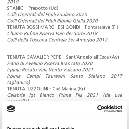
2019
STANIG – Prepotto (Ud)
Colli Orientali del Friuli Friulano 2020
Colli Orientali del Friuli Ribolla Gialla 2020
TENUTA BOSSI MARCHESI GONDI – Pontassieve (Fi)
Chianti Rufina Riserva Pian dei Sorbi 2018
Colli della Toscana Centrale Ser Amerigo 2012
TENUTA CAVALIER PEPE – Sant’Angelo all’Esca (Av)
Fiano di Avellino Riserva Brancato 2020
Irpinia Rosato Vela Vento Vulcano 2021
Irpinia Campi Taurasini Santo Stefano 2017
(aglianico)
TENUTA IUZZOLINI – Cirò Marina (Kr)
Calabria Igt Bianco Prima Fila 2021 (da uve
pecorello)
VETRÈRE – Taranto
Minutolo Crè 2021
Primitivo Riserva Barone Pazzo 2019
Negroamaro Riserva Lago della Pergola 2018
Questo sito web utilizza i cookie