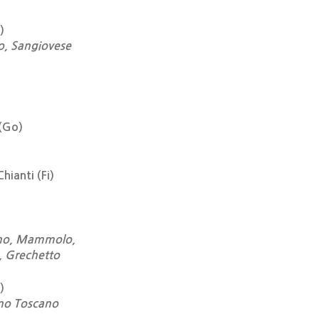
)
o, Sangiovese
 (Go)
ianti (Fi)
rino, Mammolo,
, Grechetto
)
ano Toscano