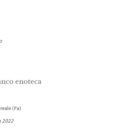
)
o
banco enoteca
eale (Pa)
va 2022