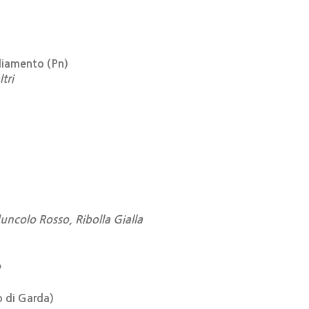
liamento (Pn)
tri
uncolo Rosso, Ribolla Gialla
o
 di Garda)