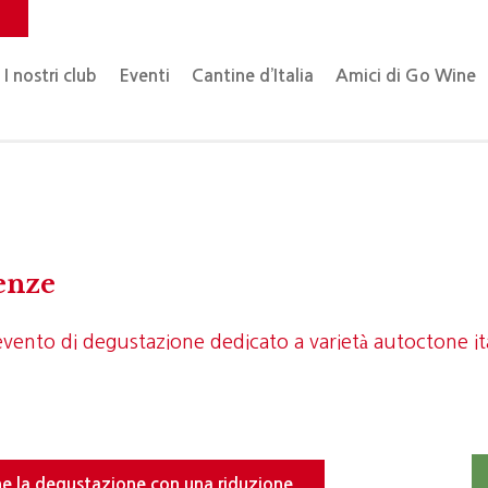
o
I nostri club
Eventi
Cantine d’Italia
Amici di Go Wine
enze
evento di degustazione dedicato a varietà autoctone it
ine la degustazione con una riduzione