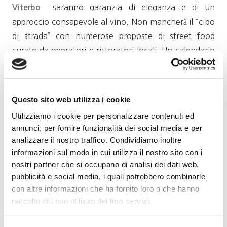
saranno garanzia di eleganza e di un
Viterbo
approccio consapevole al vino. Non mancherà il “cibo
di strada” con numerose proposte di street food
curate da operatori e ristoratori locali. Un calendario
ricco di appuntamenti con degustazioni guidate,
show cooking, musica, spettacoli e mostre d’arte e
fotografia, presentazioni di libri, convegni, concorsi di
Questo sito web utilizza i cookie
cucina e molto altro.
Utilizziamo i cookie per personalizzare contenuti ed
annunci, per fornire funzionalità dei social media e per
Eventi Arena San Marco (degustazioni e show
analizzare il nostro traffico. Condividiamo inoltre
: ingresso € 5,00
cooking)
informazioni sul modo in cui utilizza il nostro sito con i
nostri partner che si occupano di analisi dei dati web,
Info: tel. 0766849282
pubblicità e social media, i quali potrebbero combinarle
info@divinoetrusco.it
www.divinoetrusco.it
con altre informazioni che ha fornito loro o che hanno
raccolto dal suo utilizzo dei loro servizi.