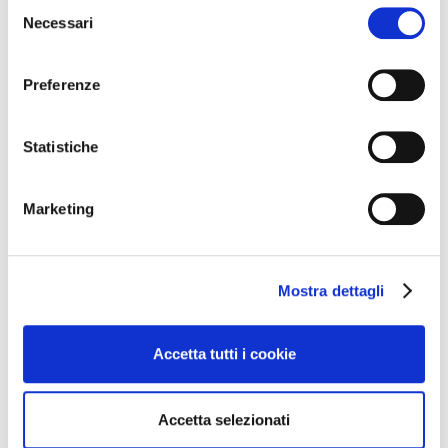
Selezione
Necessari
del
consenso
Preferenze
Statistiche
Marketing
Altre news dal
Mostra dettagli
mondo del vino
Accetta tutti i cookie
Accetta selezionati