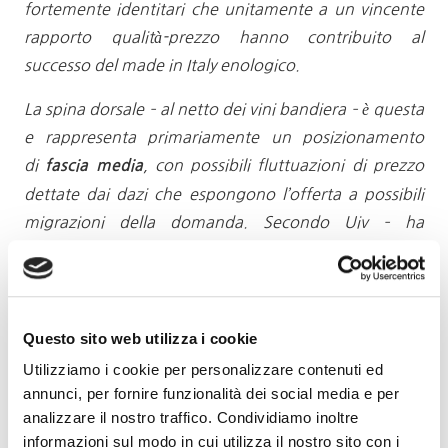
fortemente identitari che unitamente a un vincente
rapporto qualità-prezzo hanno contribuito al
successo del made in Italy enologico.
La spina dorsale – al netto dei vini bandiera – è questa
e rappresenta primariamente un posizionamento
di
, con possibili fluttuazioni di prezzo
fascia media
dettate dai dazi che espongono l’offerta a possibili
migrazioni della domanda. Secondo Uiv – ha
aggiunto Frescobaldi – è molto importante poter
agire con un ‘piano di contingenza’ basato su 3 livelli:
il primo, negoziale, volto a non inserire il vino nelle
reciproche liste di prodotti soggetti a barriere
Questo sito web utilizza i cookie
commerciali; il secondo, comunitario, che metta a
Utilizziamo i cookie per personalizzare contenuti ed
punto misure compensatorie e di promozione; il
annunci, per fornire funzionalità dei social media e per
analizzare il nostro traffico. Condividiamo inoltre
terzo è nazionale e dovrà inevitabilmente affrontare il
informazioni sul modo in cui utilizza il nostro sito con i
tema del contenimento produttivo”.