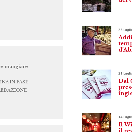
28 Lugli
Addi
temp
d’Ab
e mangiare
21 Lugli
Dal 
INA IN FASE
pres
REDAZIONE
ingl
14 Lugli
Il W
il r