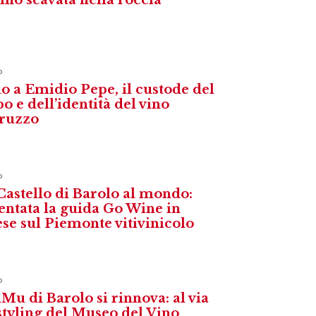
o
o a Emidio Pepe, il custode del
o e dell’identità del vino
ruzzo
o
Castello di Barolo al mondo:
entata la guida Go Wine in
ese sul Piemonte vitivinicolo
o
iMu di Barolo si rinnova: al via
estyling del Museo del Vino