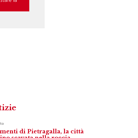
tizie
to
menti di Pietragalla, la città
vino scavata nella roccia