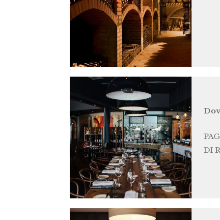
Dov
PAG
DI 