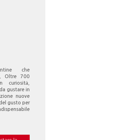
ntine che
”. Oltre 700
n curiosità,
 da gustare in
izione nuove
 del gusto per
ndispensabile
stare la