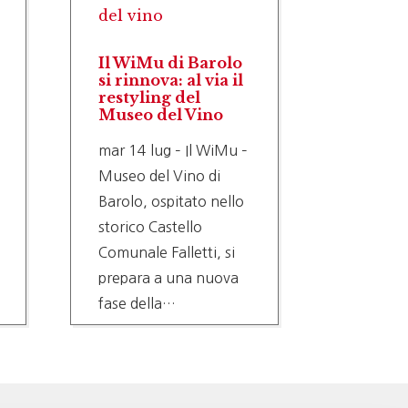
nuovi v
del vino
riduzi
rese
gio 9 lu
Il WiMu di Barolo
FRESCOB
si rinnova: al via il
UIV): M
restyling del
DECISIO
Museo del Vino
SBAGLI
mar 14 lug – Il WiMu –
NESSUN
Museo del Vino di
SERVON
Barolo, ospitato nello
CORAGG
storico Castello
TAGLIA
Comunale Falletti, si
PRODUZ
prepara a una nuova
TUTELA
fase della…
COMPA