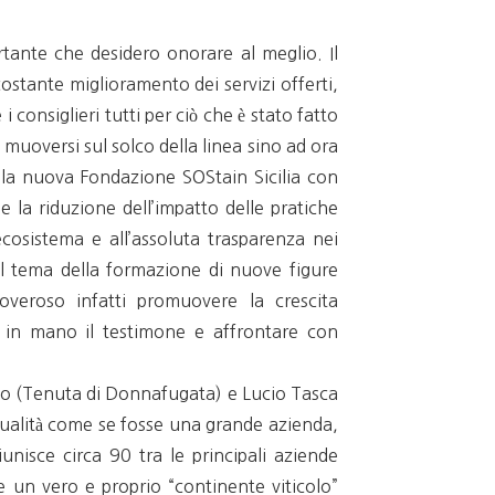
rtante che desidero onorare al meglio. Il
costante miglioramento dei servizi offerti,
 consiglieri tutti per ciò che è stato fatto
muoversi sul solco della linea sino ad ora
ella nuova Fondazione SOStain Sicilia con
e la riduzione dell’impatto delle pratiche
l’ecosistema e all’assoluta trasparenza nei
l tema della formazione di nuove figure
doveroso infatti promuovere la crescita
e in mano il testimone e affrontare con
llo (Tenuta di Donnafugata) e Lucio Tasca
 qualità come se fosse una grande azienda,
unisce circa 90 tra le principali aziende
re un vero e proprio “continente viticolo”