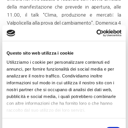
della manifestazione che prevede in apertura, alle
11.00, il talk “Clima, produzione e mercati: la
Valpolicella alla prova del cambiamento”. Domenica 4
febbraio l’evento sarà tutto dedicato al pubblico
(dalle 10 alle 17.00, ingresso a pagamento) e si
chiuderà con il party “Winenot X Amarone Opera
Questo sito web utilizza i cookie
Prima” promosso in collaborazione con l’associazione
Utilizziamo i cookie per personalizzare contenuti ed
Winenot e il Gruppo Giovani del Consorzio vini
annunci, per fornire funzionalità dei social media e per
Valpolicella.
analizzare il nostro traffico. Condividiamo inoltre
informazioni sul modo in cui utilizza il nostro sito con i
Fonte: Ansa
nostri partner che si occupano di analisi dei dati web,
pubblicità e social media, i quali potrebbero combinarle
con altre informazioni che ha fornito loro o che hanno
raccolto dal suo utilizzo dei loro servizi.
Selezione