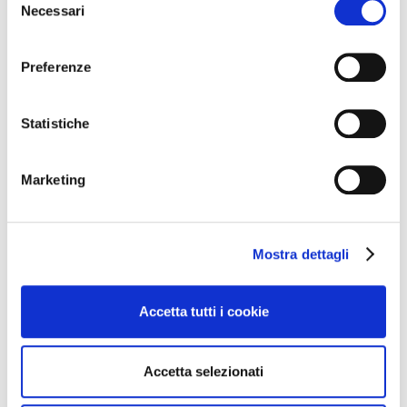
Necessari
del
consenso
Preferenze
Statistiche
Marketing
Altre news dal
Mostra dettagli
mondo del vino
Accetta tutti i cookie
Accetta selezionati