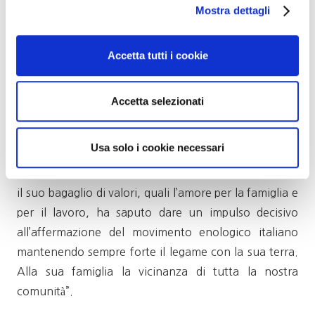
territoriale attraverso una comunicazione innovativa
Mostra dettagli
e di valore”.
Accetta tutti i cookie
Il sindaco di Montalcino Silvio Franceschelli, anche
senatore in carica, sottolinea in una nota che “con la
scomparsa di Francesca Colombini Cinelli, Montalcino
Accetta selezionati
e l’enologia italiana perdono uno dei loro riferimenti.
Imprenditrice appassionata, sempre contemporanea e
Usa solo i cookie necessari
visionaria, ha portato uno straordinario contributo al
successo della nostra città. Francesca Colombini, con
il suo bagaglio di valori, quali l’amore per la famiglia e
per il lavoro, ha saputo dare un impulso decisivo
all’affermazione del movimento enologico italiano
mantenendo sempre forte il legame con la sua terra.
Alla sua famiglia la vicinanza di tutta la nostra
comunità”.