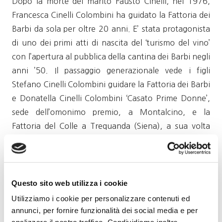
Dopo la morte del marito Fausto Cinelli, nel 1976,
Francesca Cinelli Colombini ha guidato la Fattoria dei
Barbi da sola per oltre 20 anni. E’ stata protagonista
di uno dei primi atti di nascita del ‘turismo del vino’
con l’apertura al pubblica della cantina dei Barbi negli
anni ’50. Il passaggio generazionale vede i figli
Stefano Cinelli Colombini guidare la Fattoria dei Barbi
e Donatella Cinelli Colombini ‘Casato Prime Donne’,
sede dell’omonimo premio, a Montalcino, e la
Fattoria del Colle a Trequanda (Siena), a sua volta
fondatrice del Movimento del Turismo del Vino nel
1993.
Le esequie si celebreranno a Montalcino il giorno 31
Questo sito web utilizza i cookie
dicembre, alle ore 15,30, al santuario della Madonna
Utilizziamo i cookie per personalizzare contenuti ed
del Soccorso, la tumulazione avverrà presso il cimitero
annunci, per fornire funzionalità dei social media e per
di Siena, come riporta il sito della Fattoria dei Barbi,