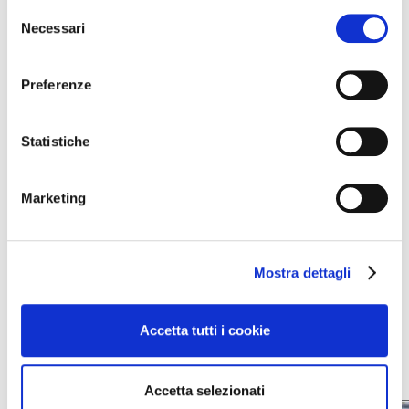
Selezione
Necessari
del
consenso
Preferenze
Statistiche
Marketing
Altre news dal
Mostra dettagli
mondo del vino
Accetta tutti i cookie
Accetta selezionati