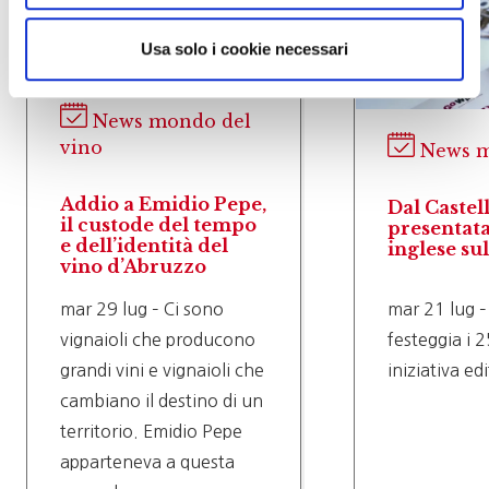
Usa solo i cookie necessari
News mondo del
vino
News m
Addio a Emidio Pepe,
Dal Castel
il custode del tempo
presentata
e dell’identità del
inglese su
vino d’Abruzzo
mar 29 lug – Ci sono
mar 21 lug –
vignaioli che producono
festeggia i 2
grandi vini e vignaioli che
iniziativa ed
cambiano il destino di un
territorio. Emidio Pepe
apparteneva a questa