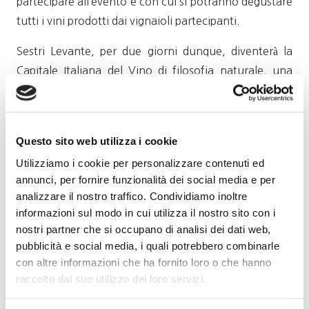
partecipare all’evento e con cui si potranno degustare
tutti i vini prodotti dai vignaioli partecipanti.
Sestri Levante, per due giorni dunque, diventerà la
Capitale Italiana del Vino di filosofia naturale, una
manifestazione che di anno in anno è cresciuta
sempre di più con un riscontro di pubblico diventato
sempre più internazionale. The Wine Revolution è
Questo sito web utilizza i cookie
una manifestazione ormai considerata tra le più
Utilizziamo i cookie per personalizzare contenuti ed
importanti d’Italia.
annunci, per fornire funzionalità dei social media e per
analizzare il nostro traffico. Condividiamo inoltre
informazioni sul modo in cui utilizza il nostro sito con i
https://www.thewinerevolution.it/it/
nostri partner che si occupano di analisi dei dati web,
pubblicità e social media, i quali potrebbero combinarle
con altre informazioni che ha fornito loro o che hanno
raccolto dal suo utilizzo dei loro servizi.