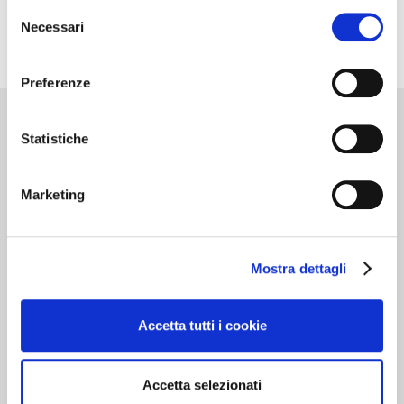
Selezione
Necessari
del
consenso
Preferenze
Statistiche
Cantine d’Italia
Marketing
Milano 3 Dicembre
MILANO
Mostra dettagli
Dedicato alle cantine che …”valgono il
viaggio”. Oltre 700 realtà recensite, con
Accetta tutti i cookie
curiosità, eventi da vivere e i vini da gustare in
cantina. In questa edizione nuove segnalazioni
e itinerari del gusto per una guida sempre più
Accetta selezionati
indispensabile al turista del vino.