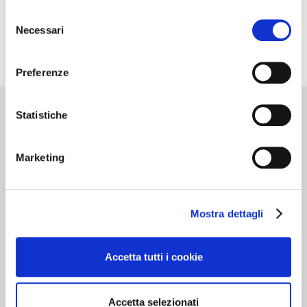
Selezione
Necessari
del
consenso
Preferenze
Statistiche
Cantine d’Italia
Marketing
Milano 3 Dicembre
MILANO
Mostra dettagli
Dedicato alle cantine che …”valgono il
Accetta tutti i cookie
viaggio”. Oltre 700 realtà recensite, con
curiosità, eventi da vivere e i vini da gustare in
cantina. In questa edizione nuove segnalazioni
Accetta selezionati
e itinerari del gusto per una guida sempre più