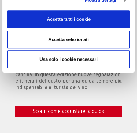
Cantine d’Italia
Accetta tutti i cookie
Milano 3 Dicembre
MILANO
Accetta selezionati
Dedicato alle cantine che …”valgono il
Usa solo i cookie necessari
viaggio”. Oltre 700 realtà recensite, con
curiosità, eventi da vivere e i vini da gustare in
cantina. In questa edizione nuove segnalazioni
e itinerari del gusto per una guida sempre più
indispensabile al turista del vino.
Scopri come acquistare la guida