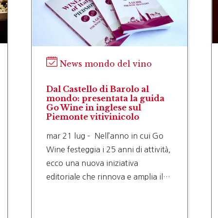
News mondo del vino
Il WiMu di Barolo si rinnova:
al via il restyling del Museo
da
del Vino
mar 14 lug – Il WiMu – Museo del
 Go
Vino di Barolo, ospitato nello
vità,
storico Castello Comunale Falletti,
si prepara a una nuova fase della…
a il…