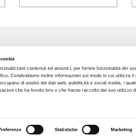
Associazione Go Wine
Wine
 cookie
ssociazione
Via Vida, 6
rsonalizzare contenuti ed annunci, per fornire funzionalità dei so
12051 Alba (Cn)
 amici di Go Wine
tel. +39 0173 364631
ffico. Condividiamo inoltre informazioni sul modo in cui utilizza il 
 occupano di analisi dei dati web, pubblicità e social media, i qual
a stampa
Codice fiscale e P.I
azioni che ha fornito loro o che hanno raccolto dal suo utilizzo d
02809130046
tatti
Codice SDI: USAL8PV
PEC gowine@legalmail.it
info@gowinet.it
Preferenze
Statistiche
Marketing