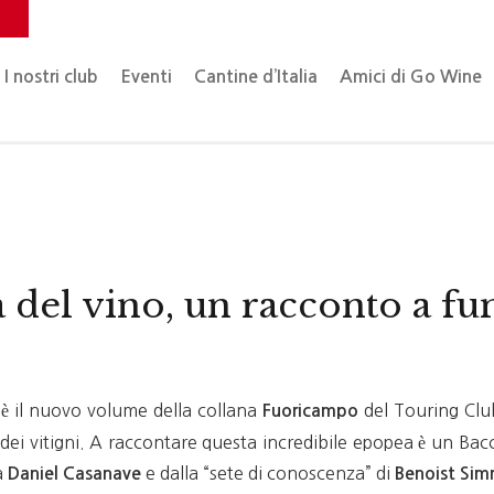
o
I nostri club
Eventi
Cantine d’Italia
Amici di Go Wine
a del vino, un racconto a fum
è il nuovo volume della collana
del Touring Club
Fuoricampo
va e dei vitigni. A raccontare questa incredibile epopea è un 
a
e dalla “sete di conoscenza” di
Daniel Casanave
Benoist Si