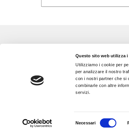
Eventi
Go 
Questo sito web utilizza i
Corsi e Progetti culturali
L’a
Utilizziamo i cookie per pe
Privacy policy
Gli
per analizzare il nostro tra
con i nostri partner che si
Cookie policy
Are
combinarle con altre inform
Con
servizi.
Selezione
Necessari
del