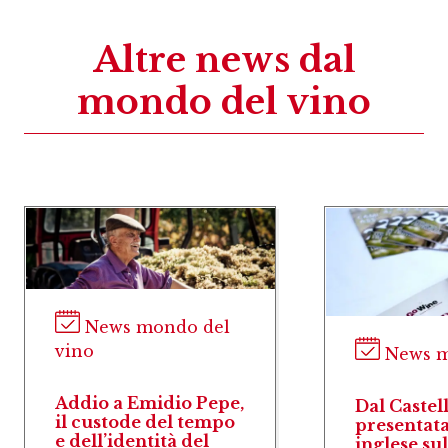
Altre news dal
mondo del vino
News mondo del
vino
News m
Addio a Emidio Pepe,
Dal Castel
il custode del tempo
presentata
e dell’identità del
inglese su