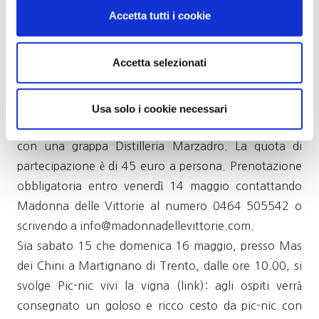
Accetta tutti i cookie
Alle 10.30, presso Madonna delle Vittorie di Arco, è
in programma anche Spirito di Primavera, visita
Accetta selezionati
guidata in cantina alla scoperta dello Chardonnay con
pranzo finale, dove i prodotti Trota Oro
incontreranno le varie espressioni di questo vitigno,
Usa solo i cookie necessari
sia in versione ferma che Trentodoc, e conclusione
con una grappa Distilleria Marzadro. La quota di
partecipazione è di 45 euro a persona. Prenotazione
obbligatoria entro venerdì 14 maggio contattando
Madonna delle Vittorie al numero 0464 505542 o
scrivendo a info@madonnadellevittorie.com.
Sia sabato 15 che domenica 16 maggio, presso Mas
dei Chini a Martignano di Trento, dalle ore 10.00, si
svolge Pic-nic vivi la vigna (link): agli ospiti verrà
consegnato un goloso e ricco cesto da pic-nic con