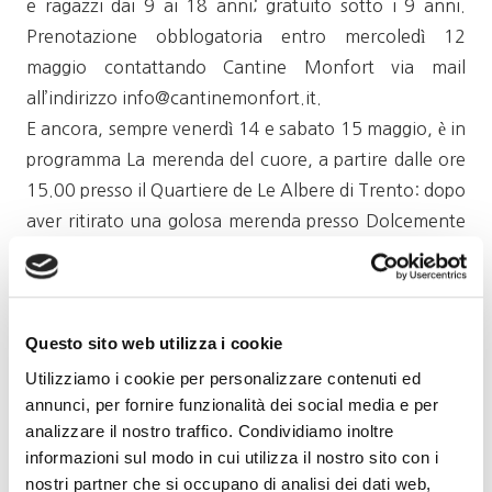
e ragazzi dai 9 ai 18 anni; gratuito sotto i 9 anni.
Prenotazione obblogatoria entro mercoledì 12
maggio contattando Cantine Monfort via mail
all’indirizzo info@cantinemonfort.it.
E ancora, sempre venerdì 14 e sabato 15 maggio, è in
programma La merenda del cuore, a partire dalle ore
15.00 presso il Quartiere de Le Albere di Trento: dopo
aver ritirato una golosa merenda presso Dolcemente
Marzari, gli ospiti potranno spostarsi nel parco
adiacente e gustare le dolcezze di Pasticceria Marzari,
realizzate con i prodotti di Ca’ dei Baghi e Birrificio
Questo sito web utilizza i cookie
degli Arimanni, abbinati a dei curiosi giochi. La quota
di partecipazione è di 12 o 15 euro a seconda della
Utilizziamo i cookie per personalizzare contenuti ed
annunci, per fornire funzionalità dei social media e per
soluzione pic-nic scelta. Prenotazione consigliata
analizzare il nostro traffico. Condividiamo inoltre
contattando Dolcemente Marzari al numero 0461
informazioni sul modo in cui utilizza il nostro sito con i
036036 o scrivendo a info@dolcementemarzari.it.
nostri partner che si occupano di analisi dei dati web,