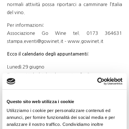
normali attività possa riportarci a camminare l’Italia
del vino.
Per informazioni:
Associazione Go Wine tel. 0173 364631
stampa.eventi@gowinet.it – www.gowinet.it
Ecco il calendario degli appuntamenti:
Lunedì 29 giugno
Torino – Little (vin) Italy, enogiro d’Italia, prima tappa,
enoteca Bicchierdivino
Mercoledì 1 luglio
Questo sito web utilizza i cookie
Genova – Itinerario lungo l’Italia con 8 vini autoctoni –
Utilizziamo i cookie per personalizzare contenuti ed
Tuna Food & Wine
annunci, per fornire funzionalità dei social media e per
analizzare il nostro traffico. Condividiamo inoltre
Giovedì 2 luglio