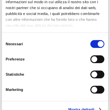
informazioni sul modo in cui utilizza il nostro sito con i
Alba(Treiso)- La Ciau del Tornavento e i volti del
nostri partner che si occupano di analisi dei dati web,
nebbiolo – Rist. La Ciau del Tornavento
pubblicità e social media, i quali potrebbero combinarle
con altre informazioni che ha fornito loro o che hanno
Venerdì 3 luglio
raccolto dal suo utilizzo dei loro servizi.
Savona – Degustazione di 5 vini autoctoni – sms
Fornaci Giardino Serenella
Selezione
Necessari
del
Sabato 4 luglio
consenso
Livorno – Go Wine in cantina: la Tenuta del
Preferenze
Buonamico e la doc Montecarlo
Domenica 5 luglio
Statistiche
Mugello – Go Wine in cantina: la Fattoria Santo
Stefano e il Chianti
Marketing
Martedì 7 luglio
Bologna – Itinerario lungo l’Italia con 8 vini autoctoni
– Ristorante Acqua Pazza
Mostra dettagli