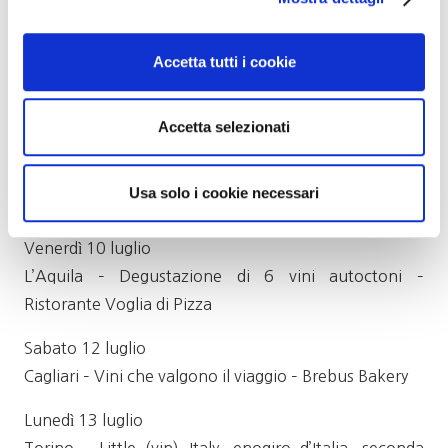
Mercoledì 8 luglio: 3 appuntamenti!
Accetta tutti i cookie
Como – Degustazione di 6 vini autoctoni – Vittoria
Cafe&Bistrot
Milano – Itinerario lungo l’Italia con 8 vini autoctoni–
Accetta selezionati
Enoteca Il Cinghiale Rosso
Reggio E./Parma: Vini che valgono il viaggio –
Usa solo i cookie necessari
Ristorante I Du Matt, Parma
Venerdì 10 luglio
L’Aquila – Degustazione di 6 vini autoctoni –
Ristorante Voglia di Pizza
Sabato 12 luglio
Cagliari – Vini che valgono il viaggio – Brebus Bakery
Lunedì 13 luglio