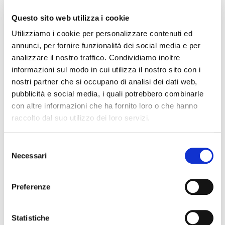
Questo sito web utilizza i cookie
Utilizziamo i cookie per personalizzare contenuti ed
annunci, per fornire funzionalità dei social media e per
analizzare il nostro traffico. Condividiamo inoltre
informazioni sul modo in cui utilizza il nostro sito con i
nostri partner che si occupano di analisi dei dati web,
Ho letto l'
informativa privacy
e acconsento alla
pubblicità e social media, i quali potrebbero combinarle
memorizzazione dei miei dati nel vostro archivio
con altre informazioni che ha fornito loro o che hanno
secondo quanto stabilito dal regolamento
raccolto dal suo utilizzo dei loro servizi.
europeo per la protezione dei dati personali n.
679/2016, GDPR.
Selezione
Necessari
del
consenso
Preferenze
Statistiche