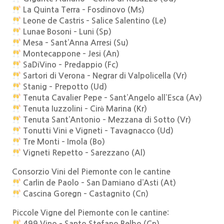
La Quinta Terra – Fosdinovo (Ms)
Leone de Castris – Salice Salentino (Le)
Lunae Bosoni – Luni (Sp)
Mesa – Sant’Anna Arresi (Su)
Montecappone – Jesi (An)
SaDiVino – Predappio (Fc)
Sartori di Verona – Negrar di Valpolicella (Vr)
Stanig – Prepotto (Ud)
Tenuta Cavalier Pepe – Sant’Angelo all’Esca (Av)
Tenuta Iuzzolini – Cirò Marina (Kr)
Tenuta Sant’Antonio – Mezzana di Sotto (Vr)
Tonutti Vini e Vigneti – Tavagnacco (Ud)
Tre Monti – Imola (Bo)
Vigneti Repetto – Sarezzano (Al)
Consorzio Vini del Piemonte con le cantine
Carlin de Paolo – San Damiano d’Asti (At)
Cascina Goregn – Castagnito (Cn)
Piccole Vigne del Piemonte con le cantine:
499 Vino – Santo Stefano Belbo (Cn)