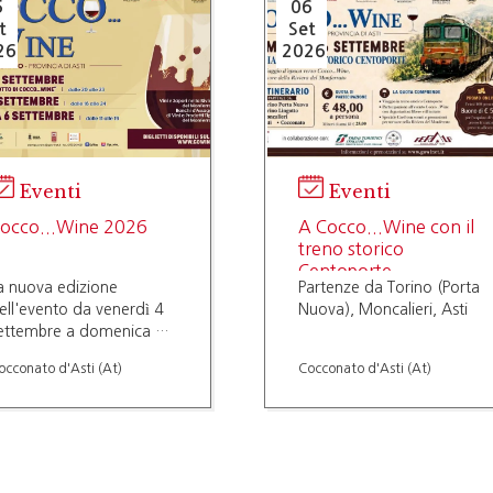
5
06
t
Set
26
2026
Eventi
Eventi
occo...Wine 2026
A Cocco...Wine con il
treno storico
Centoporte
a nuova edizione
Partenze da Torino (Porta
ell'evento da venerdì 4
Nuova), Moncalieri, Asti
ettembre a domenica 6
ettembre 2026
occonato d'Asti (At)
Cocconato d'Asti (At)