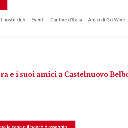
o
I nostri club
Eventi
Cantine d’Italia
Amici di Go Wine
era e i suoi amici a Castelnuovo Belb
are la cena o il banco d’assaggio