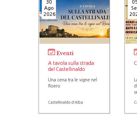
30
0
Ago
Se
2026
20
Eventi
A tavola sulla strada
C
del Castellinaldo
Una cena tra le vigne nel
L
Roero
d
s
s
Castellinaldo d'Alba
C