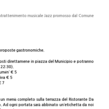
n intrattenimento musicale Jazz promosso dal Comune
i proposte gastronomiche.
posti direttamene in piazza del Municipio e potranno
 22:30).
Jumén’ € 5
liva € 5
€ 7
 un menù completo sulla terrazza del Ristorante Da
o. Ad ogni portata sarà abbinato un’etichetta da noi