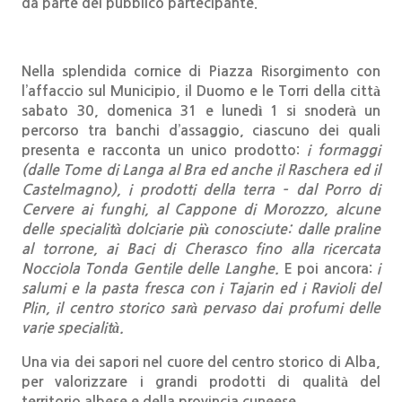
da parte del pubblico partecipante.
Nella splendida cornice di Piazza Risorgimento con
l’affaccio sul Municipio, il Duomo e le Torri della città
sabato 30, domenica 31 e lunedì 1 si snoderà un
percorso tra banchi d’assaggio, ciascuno dei quali
presenta e racconta un unico prodotto:
i formaggi
(dalle Tome di Langa al Bra ed anche il Raschera ed il
Castelmagno), i prodotti della terra – dal Porro di
Cervere ai funghi, al Cappone di Morozzo, alcune
delle specialità dolciarie più conosciute: dalle praline
al torrone, ai Baci di Cherasco fino alla ricercata
Nocciola Tonda Gentile delle Langhe.
E poi ancora:
i
salumi e la pasta fresca con i Tajarin ed i Ravioli del
Plin, il centro storico sarà pervaso dai profumi delle
varie specialità.
Una
via dei sapori
nel cuore del centro storico di Alba,
per valorizzare i
grandi prodotti di qualità del
territorio albese e della provincia cuneese
.