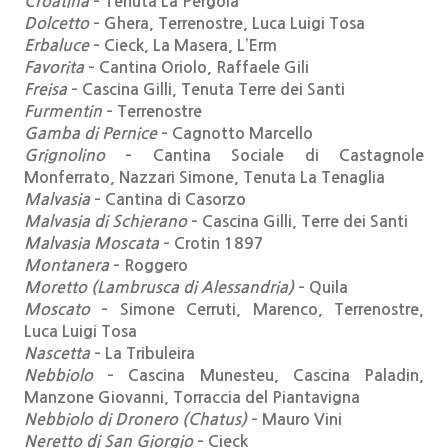
Croatina
– Tenuta La Pergola
Dolcetto
– Ghera, Terrenostre, Luca Luigi Tosa
Erbaluce
– Cieck, La Masera, L’Erm
Favorita
– Cantina Oriolo, Raffaele Gili
Freisa
– Cascina Gilli, Tenuta Terre dei Santi
Furmentin
– Terrenostre
Gamba di Pernice
– Cagnotto Marcello
Grignolino
– Cantina Sociale di Castagnole
Monferrato, Nazzari Simone, Tenuta La Tenaglia
Malvasia
– Cantina di Casorzo
Malvasia di Schierano
– Cascina Gilli, Terre dei Santi
Malvasia Moscata
– Crotin 1897
Montanera
– Roggero
Moretto (Lambrusca di Alessandria)
– Quila
Moscato
– Simone Cerruti, Marenco, Terrenostre,
Luca Luigi Tosa
Nascetta
– La Tribuleira
Nebbiolo
– Cascina Munesteu, Cascina Paladin,
Manzone Giovanni, Torraccia del Piantavigna
Nebbiolo di Dronero (Chatus)
– Mauro Vini
Neretto di San Giorgio
– Cieck