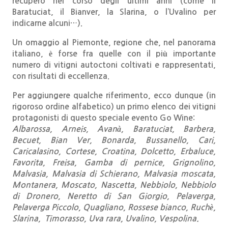
recupero nel corso degli ultimi anni (come il
Baratuciat, il Bianver, la Slarina, o l’Uvalino per
indicarne alcuni…).
Un omaggio al Piemonte, regione che, nel panorama
italiano, è forse fra quelle con il più importante
numero di vitigni autoctoni coltivati e rappresentati,
con risultati di eccellenza.
Per aggiungere qualche riferimento, ecco dunque (in
rigoroso ordine alfabetico) un primo elenco dei vitigni
protagonisti di questo speciale evento Go Wine:
Albarossa, Arneis, Avanà, Baratuciat, Barbera,
Becuet, Bian Ver, Bonarda, Bussanello, Cari,
Caricalasino, Cortese, Croatina, Dolcetto, Erbaluce,
Favorita, Freisa, Gamba di pernice, Grignolino,
Malvasia, Malvasia di Schierano, Malvasia moscata,
Montanera, Moscato, Nascetta, Nebbiolo, Nebbiolo
di Dronero, Neretto di San Giorgio, Pelaverga,
Pelaverga Piccolo, Quagliano, Rossese bianco, Ruchè,
Slarina,
Timorasso, Uva rara, Uvalino, Vespolina.