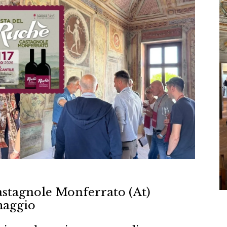
astagnole Monferrato (At)
maggio